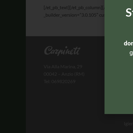
[/et_pb_text][/et_pb_column][/et_pb_row][/
S
_builder_version=”3.0.105″ custom_margin=”
dom
CA
g
Via Alla Marina, 29
Banc
00042 – Anzio (RM)
Bev
Tel: 069820269
Per 
Past
In d
Igie