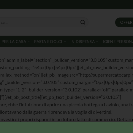
OFFER
PER LA CASA
PASTA E DOLCI
IN DISPENSA
IGIENE PERSON
on” admin_label=”section” _builder_version=”3.0.105″ custom_mar
custom_padding=”54px|0px|54px|0px”][et_pb_row _builder_versio
parallax_method=”on”][et_pb_image src=”http://supermercatocarpin
g” _builder_version=”3.0.105″ custom_margin=”0px|0px|0px|0px
 type=”1_2″ _builder_version=”3.0.102″ parallax=”off” parallax_
||”][/et_pb_post_title][et_pb_text _builder_version=”3.0.105″]
e, ebbe l’intuizione di aprire una piccola bottega a Lavinio, una fr
lontavano dalla guerra riprendeva la voglia di divertirsi.
nvestire i propri risparmi in un futuro fatto di commercio. Dettarono