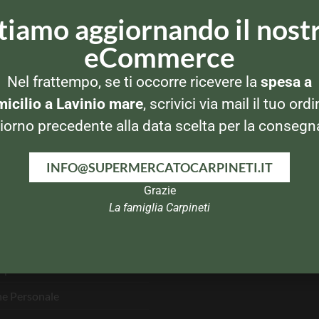
et_pb_section][et_pb_section fb_built=”1″ inner_shadow=”on” admi
tiamo aggiornando il nost
|||” custom_margin_last_edited=”off|desktop” custom_padding=”||
eCommerce
Nel frattempo, se ti occorre ricevere la
spesa a
icilio a Lavinio mare
, scrivici via mail il tuo ordi
TEGORIE PRODOTTI
UTILITY
iorno precedente alla data scelta per la consegn
o Frigo e Surgelati
Il mio account
INFO@SUPERMERCATOCARPINETI.IT
ande
Termini e Condizioni
Grazie
La famiglia Carpineti
la Casa
Privacy Policy
a e Dolci
Chi siamo
ispensa
ne Personale