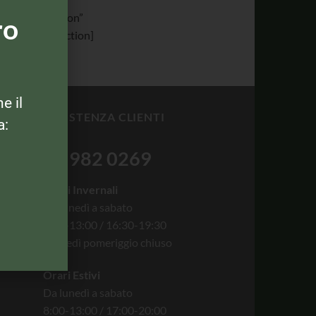
n_label=”section”
ro
|”][/et_pb_section]
ne il
ASSISTENZA CLIENTI
a:
06 982 0269
Orari Invernali
Da lunedì a sabato
8:00-13:00 / 16:30-19:30
Giovedì pomeriggio chiuso
Orari Estivi
Da lunedì a sabato
8:00-13:00 / 17:00-20:00