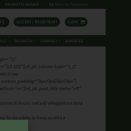
Ricevi le Promozioni
PRODOTTI SALVATI
TE
ACCEDI / REGISTRATI
0,00
€
ALE
INFANZIA
ANIMALI
BOMBOLE
gin=”|||”
n=”3.0.102″][et_pb_column type=”1_2″
eti.it/wp-
” custom_padding=”0px|0px|0px|0px”]
method=”on”][et_pb_post_title meta=”off”
azione di Anzio, meta di villeggiatura della
 fin da subito la linea: qualità e