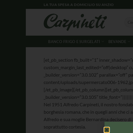
LA TUA SPESA A DOMICILIO SU ANZIO
BANCO FRIGO E SURGELATI
BEVANDE
[et_pb_section fb_built=”1″ inner_shadow=”
custom_margin_last_edited=”off|desktop” 
_builder_version=”3.0.102″ parallax=”off” 
content/uploads/supermercato006-1962.jp
[/et_pb_image][/et_pb_column][et_pb_column
_builder_version=”3.0.105″ title_font=”||||||
Nel 1951 Alfredo Carpineti, il nostro fondator
borghesia romana, che in quegli anni che ci al
Alfredo e sua moglie Bernardina decisero di i
soprattutto cortesia.