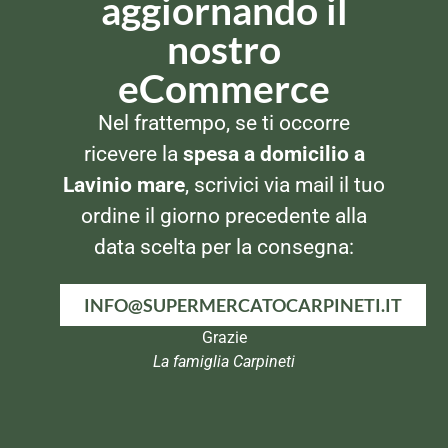
aggiornando il
nostro
eCommerce
SNACK SALATI
GRISSINI
Pavesi Tocchetti di Mais
Pavesi Tarallini
Nel frattempo, se ti occorre
256gr
ricevere la
spesa a domicilio a
Lavinio mare
, scrivici via mail il tuo
ordine il giorno precedente alla
data scelta per la consegna:
INFO@SUPERMERCATOCARPINETI.IT
Grazie
La famiglia Carpineti
FRUTTA SECCA E SCIROPPATA
SNACK SALATI
Pesche allo sciroppo – Miele
Pop Corn in busta 35gr