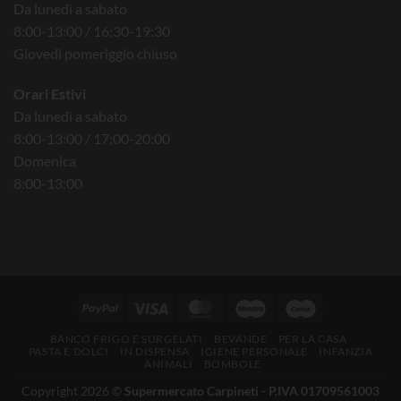
Da lunedì a sabato
8:00-13:00 / 16:30-19:30
Giovedì pomeriggio chiuso
Orari Estivi
Da lunedì a sabato
8:00-13:00 / 17:00-20:00
Domenica
8:00-13:00
BANCO FRIGO E SURGELATI
BEVANDE
PER LA CASA
PASTA E DOLCI
IN DISPENSA
IGIENE PERSONALE
INFANZIA
ANIMALI
BOMBOLE
Copyright 2026 ©
Supermercato Carpineti - P.IVA 01709561003