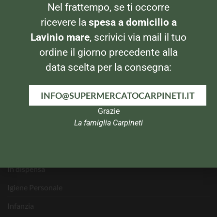
Nel frattempo, se ti occorre
Via Alla Marina, 29
00042 – Anzio (RM)
ricevere la
spesa a domicilio a
Tel: 069820269
Lavinio mare
, scrivici via mail il tuo
ordine il giorno precedente alla
data scelta per la consegna:
CATEGORIE PRODOTTI
INFO@SUPERMERCATOCARPINETI.IT
Banco Frigo e Surgelati
Grazie
Bevande
La famiglia Carpineti
Per la Casa
Pasta e Dolci
In dispensa
Igiene Personale
Infanzia