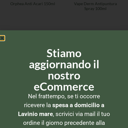
Vape Derm Antipuntura
Orphea Anti Acari 150ml
Spray 100ml
Stiamo
aggiornando il
Via Alla Marina, 29
00042 – Anzio (RM)
nostro
Tel: 069820269
eCommerce
CATEGORIE PRODOTTI
Nel frattempo, se ti occorre
ricevere la
spesa a domicilio a
Banco Frigo e Surgelati
Lavinio mare
, scrivici via mail il tuo
ordine il giorno precedente alla
Bevande