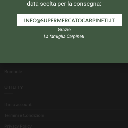
data scelta per la consegna:
Per la Casa
Pasta e Dolci
INFO@SUPERMERCATOCARPINETI.IT
In dispensa
Grazie
La famiglia Carpineti
Igiene Personale
Infanzia
Animali
Bombole
UTILITY
Il mio account
Termini e Condizioni
Privacy Policy