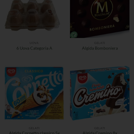
UOVA
GELATI
6 Uova Categoria A
Algida Bomboniera
GELATI
GELATI
Algida Cornetto classico 5x
Algida Cremino 8x