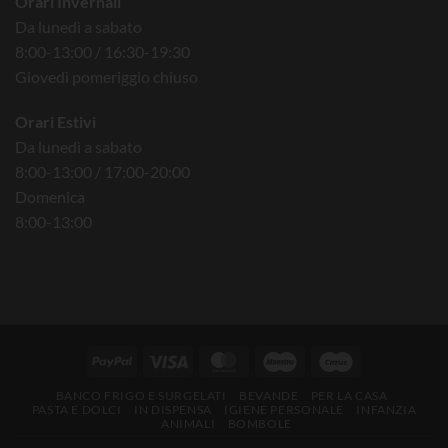
Orari Invernali
Da lunedì a sabato
8:00-13:00 / 16:30-19:30
Giovedì pomeriggio chiuso
Orari Estivi
Da lunedì a sabato
8:00-13:00 / 17:00-20:00
Domenica
8:00-13:00
BANCO FRIGO E SURGELATI
BEVANDE
PER LA CASA
PASTA E DOLCI
IN DISPENSA
IGIENE PERSONALE
INFANZIA
ANIMALI
BOMBOLE