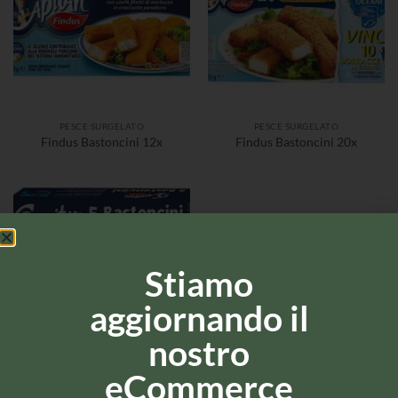
PESCE SURGELATO
PESCE SURGELATO
Findus Bastoncini 12x
Findus Bastoncini 20x
Stiamo
aggiornando il
nostro
eCommerce
PESCE SURGELATO
CARNE SURGELATA
Findus Bastoncini 5x
Findus Beefburger – 4pz