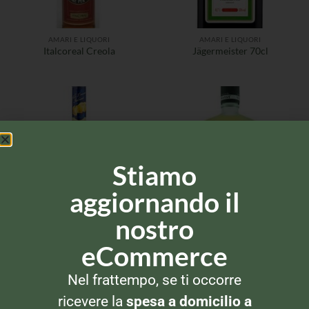
AMARI E LIQUORI
AMARI E LIQUORI
Italcoreal Creola
Jägermeister 70cl
Stiamo
aggiornando il
nostro
AMARI E LIQUORI
AMARI E LIQUORI
eCommerce
Limoncè
Limoncello Villa Massa
Nel frattempo, se ti occorre
ricevere la
spesa a domicilio a