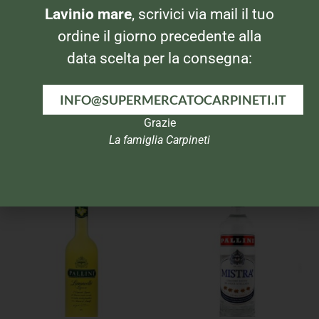
Lavinio mare
, scrivici via mail il tuo
ordine il giorno precedente alla
data scelta per la consegna:
INFO@SUPERMERCATOCARPINETI.IT
Grazie
AMARI E LIQUORI
AMARI E LIQUORI
La famiglia Carpineti
Maraschino Luxardo
Molinari Sambuca