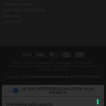
Da lunedì a sabato
8:00-13:00 / 17:00-20:00
Domenica
8:00-13:00
BANCO FRIGO E SURGELATI
BEVANDE
PER LA CASA
PASTA E DOLCI
IN DISPENSA
IGIENE PERSONALE
INFANZIA
ANIMALI
BOMBOLE
Copyright 2026 ©
Supermercato Carpineti - P.IVA 01709561003
LE TUE PREFERENZE RELATIVE ALLA
PRIVACY
Informativa sulla raccolta