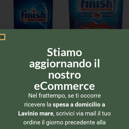
DETERSIVI LAVASTOVIGLIE
DETERSIVI LAVASTOVIGLIE
Stiamo
Finish Tabs All in 1 Lemon
Finish Sale Lavastoviglie 1kg
13pz
aggiornando il
nostro
eCommerce
Nel frattempo, se ti occorre
ricevere la
spesa a domicilio a
Lavinio mare
, scrivici via mail il tuo
ordine il giorno precedente alla