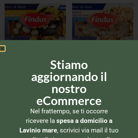
Stiamo
PESCE SURGELATO
PESCE SURGELATO
Findus Frutti di Mare Cozze
Findus Frutti di Mare Misto
e Vongole
Bianco
aggiornando il
nostro
eCommerce
Nel frattempo, se ti occorre
ricevere la
spesa a domicilio a
Lavinio mare
, scrivici via mail il tuo