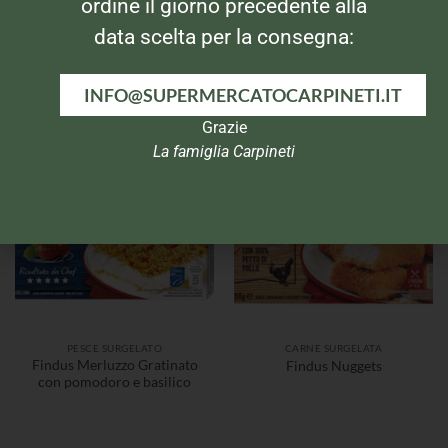
ordine il giorno precedente alla
data scelta per la consegna:
PESCE SURGELATO
PESCE SURGELATO
Findus Frutti di Mare Misto
Findus Merluzzo Gratinato
Rosso
con funghi
INFO@SUPERMERCATOCARPINETI.IT
Grazie
La famiglia Carpineti
PESCE SURGELATO
CARNE SURGELATA
Findus Merluzzo Gratinato
Findus Nuggets
con pomodoro e basilico