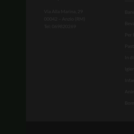
Via Alla Marina, 29
Banc
00042 – Anzio (RM)
Bev
Tel: 069820269
Per 
Past
In d
Igie
Infa
Anim
Bom