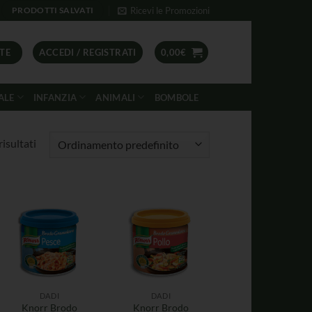
Ricevi le Promozioni
PRODOTTI SALVATI
TE
ACCEDI / REGISTRATI
0,00
€
ALE
INFANZIA
ANIMALI
BOMBOLE
risultati
DADI
DADI
Knorr Brodo
Knorr Brodo