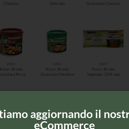
Classico
Delicato
Granulare Classico
DADI
DADI
DADI
Knorr Brodo
Knorr Brodo
Knorr Brodo
ranulare Ricco
Granulare Verdure
Vegetale -25% sale
tiamo aggiornando il nost
eCommerce