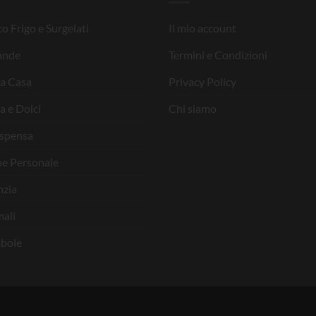
o Frigo e Surgelati
Il mio account
ande
Termini e Condizioni
la Casa
Privacy Policy
a e Dolci
Chi siamo
ispensa
ne Personale
nzia
ali
bole