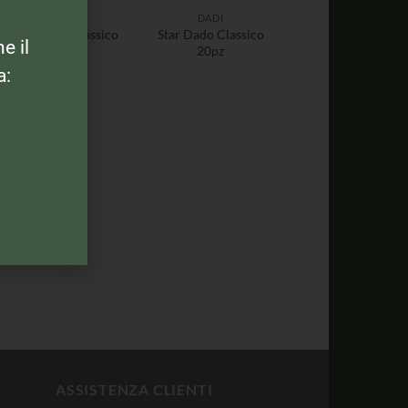
DADI
DADI
Star Dado Classico
Star Dado Classico
ne il
10pz
20pz
a:
ASSISTENZA CLIENTI