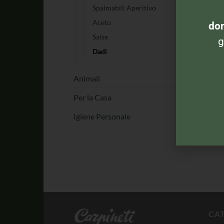
Spalmabili Aperitivo
K
Aceto
dom
Salse
g
Dadi
Animali
Per la Casa
Igiene Personale
St
CA