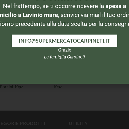
Nel frattempo, se ti occorre ricevere la
spesa a
DADI
DADI
DADI
norr Cuore di
Maggi Dado
Star Dado Classico
icilio a Lavinio mare
, scrivici via mail il tuo ordi
Brodo Porcini
Classico 20pz
-30% di sale 10pz
iorno precedente alla data scelta per la consegn
INFO@SUPERMERCATOCARPINETI.IT
Grazie
La famiglia Carpineti
DADI
DADI
ar Dado Funghi
Star Dado Vegetale
Porcini 10pz
10pz
TEGORIE PRODOTTI
UTILITY