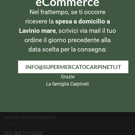
eCommerce
Infanzia
Nel frattempo, se ti occorre
Animali
ricevere la
spesa a domicilio a
Lavinio mare
, scrivici via mail il tuo
Bombole
ordine il giorno precedente alla
UTILITY
data scelta per la consegna:
Il mio account
INFO@SUPERMERCATOCARPINETI.IT
Grazie
Termini e Condizioni
La famiglia Carpineti
Privacy Policy
Chi siamo
ASSISTENZA CLIENTI
06 982 0269