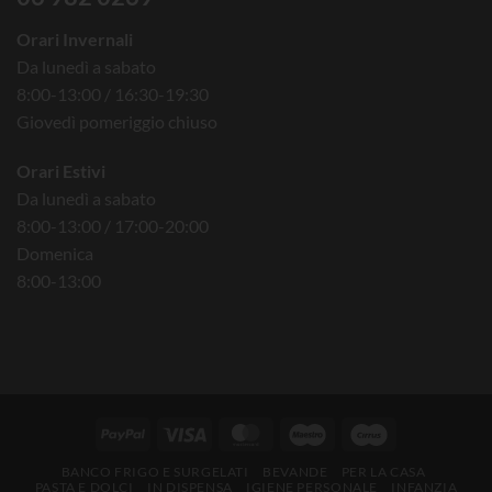
Orari Invernali
Da lunedì a sabato
8:00-13:00 / 16:30-19:30
Giovedì pomeriggio chiuso
Orari Estivi
Da lunedì a sabato
8:00-13:00 / 17:00-20:00
Domenica
8:00-13:00
BANCO FRIGO E SURGELATI
BEVANDE
PER LA CASA
PASTA E DOLCI
IN DISPENSA
IGIENE PERSONALE
INFANZIA