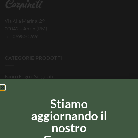
Via Alla Marina, 29
00042 – Anzio (RM)
Tel: 069820269
CATEGORIE PRODOTTI
Banco Frigo e Surgelati
Bevande
Stiamo
Per la Casa
aggiornando il
Pasta e Dolci
In dispensa
nostro
Igiene Personale