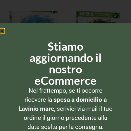
Stiamo
aggiornando il
nostro
CEREALI
CEREALI
eCommerce
Nestlè Fitness Barrette ai
Nestlè Fitness Barrette al
Cereali
cioccolato
Nel frattempo, se ti occorre
ricevere la
spesa a domicilio a
Lavinio mare
, scrivici via mail il tuo
ordine il giorno precedente alla
data scelta per la consegna: