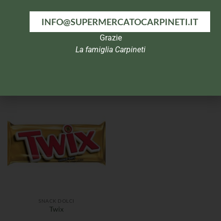
INFO@SUPERMERCATOCARPINETI.IT
Grazie
La famiglia Carpineti
CEREALI
SNACK DOLCI
Nestlè Fitness Barrette
Snickers
Delice
SNACK DOLCI
Twix