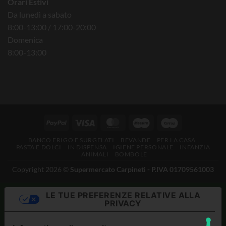
Orari Estivi
Da lunedì a sabato
8:00-13:00 / 17:00-20:00
Domenica
8:00-13:00
BANCO FRIGO E SURGELATI
BEVANDE
PER LA CASA
PASTA E DOLCI
IN DISPENSA
IGIENE PERSONALE
INFANZIA
ANIMALI
BOMBOLE
Copyright 2026 ©
Supermercato Carpineti - P.IVA 01709561003
LE TUE PREFERENZE RELATIVE ALLA
PRIVACY