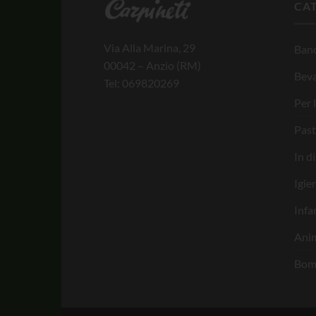
CA
Via Alla Marina, 29
Banc
00042 – Anzio (RM)
Bev
Tel: 069820269
Per 
Past
In d
Igie
Infa
Anim
Bom