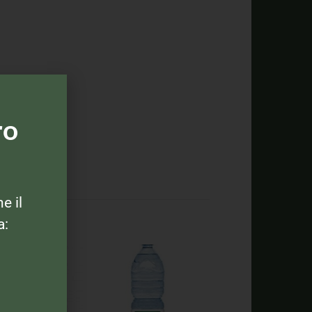
ro
ne il
a: