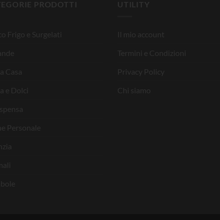
TEGORIE PRODOTTI
UTILITY
o Frigo e Surgelati
Il mio account
ande
Termini e Condizioni
la Casa
Privacy Policy
a e Dolci
Chi siamo
ispensa
ne Personale
nzia
ali
bole