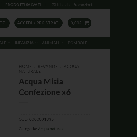
Ricevi le Promozioni
PRODOTTI SALVATI
TE
ACCEDI / REGISTRATI
0,00
€
ALE
INFANZIA
ANIMALI
BOMBOLE
/
/
HOME
BEVANDE
ACQUA
NATURALE
Acqua Misia
Confezione x6
COD:
0000001835
Categoria:
Acqua naturale