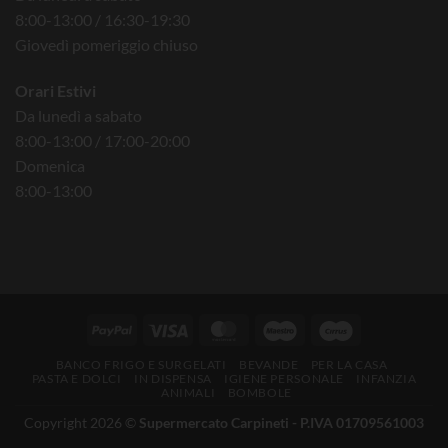
8:00-13:00 / 16:30-19:30
Giovedì pomeriggio chiuso
Orari Estivi
Da lunedì a sabato
8:00-13:00 / 17:00-20:00
Domenica
8:00-13:00
BANCO FRIGO E SURGELATI
BEVANDE
PER LA CASA
PASTA E DOLCI
IN DISPENSA
IGIENE PERSONALE
INFANZIA
ANIMALI
BOMBOLE
Copyright 2026 ©
Supermercato Carpineti - P.IVA 01709561003