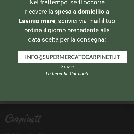
Nel frattempo, se ti occorre
330gr
ricevere la
spesa a domicilio a
Lavinio mare
, scrivici via mail il tuo
ordine il giorno precedente alla
data scelta per la consegna:
INFO@SUPERMERCATOCARPINETI.IT
Grazie
La famiglia Carpineti
BISCOTTI
BISCOTTI
Bahlsen Deloba
Oro Saiwa 500gr