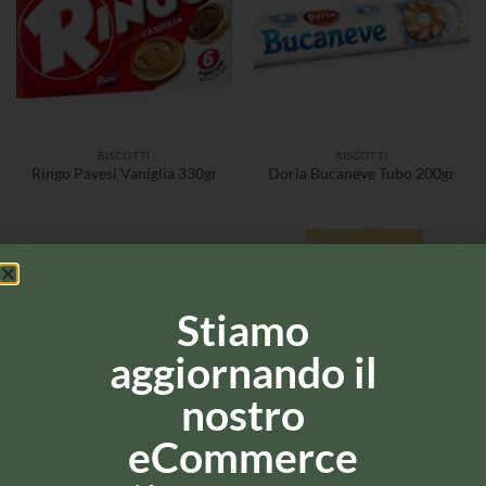
BISCOTTI
BISCOTTI
Ringo Pavesi Vaniglia 330gr
Doria Bucaneve Tubo 200gr
Stiamo
aggiornando il
nostro
eCommerce
BISCOTTI
BISCOTTI
Mulino Bianco Batticuori
Ringo Pavesi al Cacao 330gr