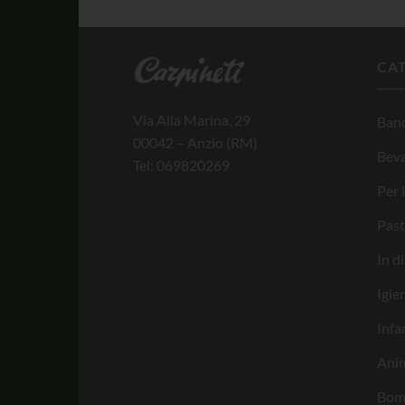
CA
Via Alla Marina, 29
Banc
00042 – Anzio (RM)
Bev
Tel: 069820269
Per 
Past
In d
Igie
Infa
Anim
Bom