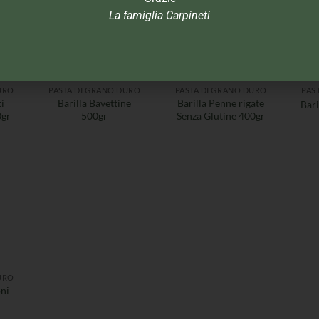
La famiglia Carpineti
URO
PASTA DI GRANO DURO
PASTA DI GRANO DURO
PAS
ti
Barilla Bavettine
Barilla Penne rigate
Bari
0gr
500gr
Senza Glutine 400gr
URO
ni