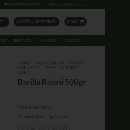
Ricevi le Promozioni
PRODOTTI SALVATI
TE
ACCEDI / REGISTRATI
0,00
€
ALE
INFANZIA
ANIMALI
BOMBOLE
/
/
HOME
PASTA E DOLCI
PASTA E
/
FARINACEI
PASTA DI GRANO
DURO
Barilla Risoni 500gr
COD:
0000000802
Categoria:
Pasta di grano duro