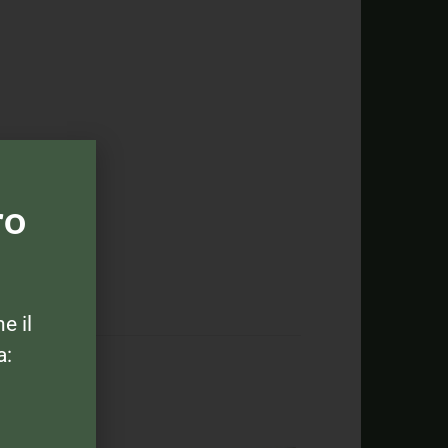
ro
ne il
a: