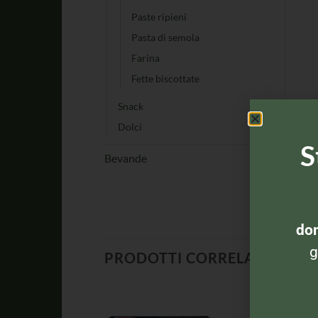
Paste ripieni
Pasta di semola
Farina
Fette biscottate
Snack
Dolci
S
Bevande
dom
g
PRODOTTI CORRELATI