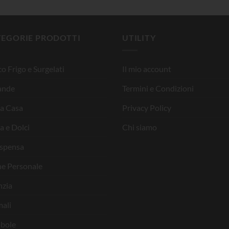
TEGORIE PRODOTTI
UTILITY
o Frigo e Surgelati
Il mio account
ande
Termini e Condizioni
la Casa
Privacy Policy
a e Dolci
Chi siamo
ispensa
ne Personale
nzia
ali
bole