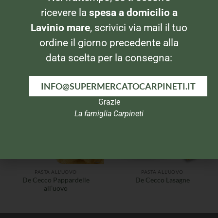
ricevere la
spesa a domicilio a
Lavinio mare
, scrivici via mail il tuo
PASTA ALL'UOVO
PASTA ALL'UOVO
Barilla farfalline all’uovo
De Cecco Garganelli all’uovo
ordine il giorno precedente alla
275gr
data scelta per la consegna:
INFO@SUPERMERCATOCARPINETI.IT
Grazie
La famiglia Carpineti
PASTA ALL'UOVO
PASTA ALL'UOVO
De Cecco Pappardelle
De Cecco Lasagne
all’uovo