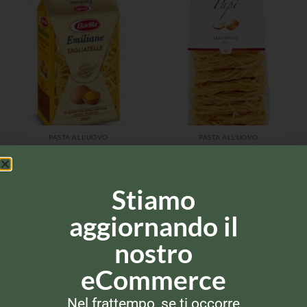
PASTA ALL'UOVO
PASTA ALL'UOVO
Barilla Emiliane Tagliatelle
Papi Tagliatelle all’uovo
all’uovo 250gr
500gr
Stiamo
aggiornando il
nostro
eCommerce
Nel frattempo, se ti occorre