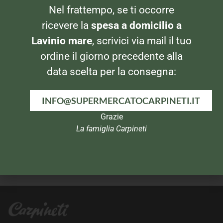
Nel frattempo, se ti occorre
CONDIMENTI
CONDIMENTI
Ortocori Capperi al sale
Saclà Acetelli Giardiniera
ricevere la
spesa a domicilio a
Lavinio mare
, scrivici via mail il tuo
ordine il giorno precedente alla
data scelta per la consegna:
INFO@SUPERMERCATOCARPINETI.IT
Grazie
La famiglia Carpineti
CONDIMENTI
CONDIMENTI
Rocca Capperini 106ml
Balena Pasta d’Acciughe