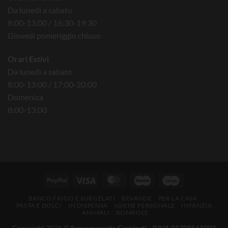
Da lunedì a sabato
8:00-13:00 / 16:30-19:30
Giovedì pomeriggio chiuso
Orari Estivi
Da lunedì a sabato
8:00-13:00 / 17:00-20:00
Domenica
8:00-13:00
BANCO FRIGO E SURGELATI
BEVANDE
PER LA CASA
PASTA E DOLCI
IN DISPENSA
IGIENE PERSONALE
INFANZIA
ANIMALI
BOMBOLE
Copyright 2026 ©
Supermercato Carpineti - P.IVA 01709561003