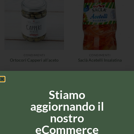
CONDIMENTI
CONDIMENTI
Ortocori Capperi all’aceto
Saclà Acetelli Insalatina
Stiamo
aggiornando il
nostro
eCommerce