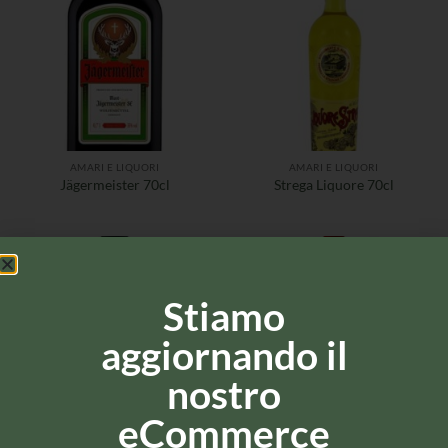
AMARI E LIQUORI
AMARI E LIQUORI
Jägermeister 70cl
Strega Liquore 70cl
Stiamo
aggiornando il
nostro
eCommerce