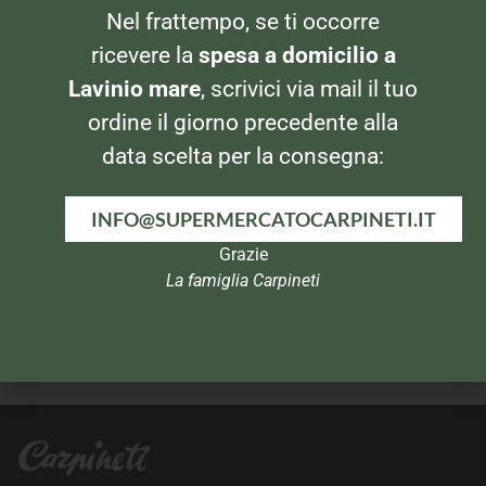
AMARI E LIQUORI
AMARI E LIQUORI
Nel frattempo, se ti occorre
Limoncello Villa Massa
Pallini Mistrà 700ml
ricevere la
spesa a domicilio a
Lavinio mare
, scrivici via mail il tuo
ordine il giorno precedente alla
data scelta per la consegna:
INFO@SUPERMERCATOCARPINETI.IT
Grazie
La famiglia Carpineti
AMARI E LIQUORI
AMARI E LIQUORI
Ricard Anise – Pastis de
Limoncè
Marseille