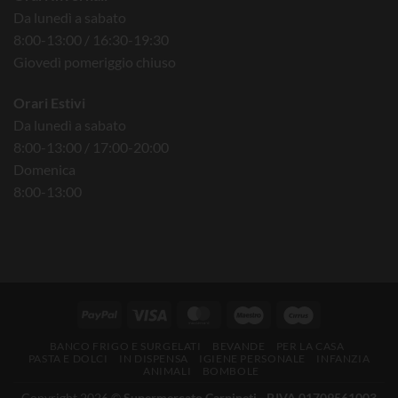
Da lunedì a sabato
8:00-13:00 / 16:30-19:30
Giovedì pomeriggio chiuso
Orari Estivi
Da lunedì a sabato
8:00-13:00 / 17:00-20:00
Domenica
8:00-13:00
BANCO FRIGO E SURGELATI
BEVANDE
PER LA CASA
PASTA E DOLCI
IN DISPENSA
IGIENE PERSONALE
INFANZIA
ANIMALI
BOMBOLE
Copyright 2026 ©
Supermercato Carpineti - P.IVA 01709561003