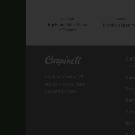
GOMME
GOMME
Big Babol Stick Panna
Brooklyn Spearm
e Fragola
CA
Via Alla Marina, 29
Banc
00042 – Anzio (RM)
Bev
Tel: 069820269
Per 
Past
In d
Igie