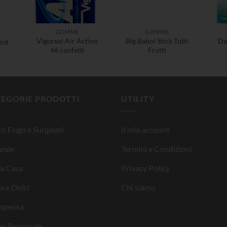
GOMME
GOMME
Vigorsol Air Action
Big Babol Stick Tutti
Da
int
46 confetti
Frutti
TEGORIE PRODOTTI
UTILITY
o Frigo e Surgelati
Il mio account
ande
Termini e Condizioni
la Casa
Privacy Policy
a e Dolci
Chi siamo
ispensa
ne Personale