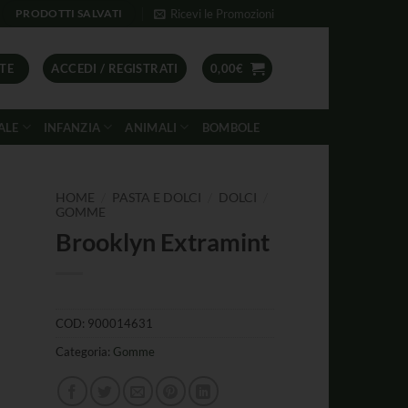
Ricevi le Promozioni
PRODOTTI SALVATI
TE
ACCEDI / REGISTRATI
0,00
€
ALE
INFANZIA
ANIMALI
BOMBOLE
/
/
/
HOME
PASTA E DOLCI
DOLCI
GOMME
Brooklyn Extramint
COD:
900014631
Categoria:
Gomme