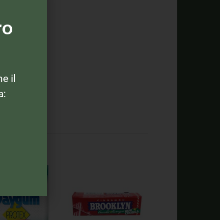
ro
ne il
a: