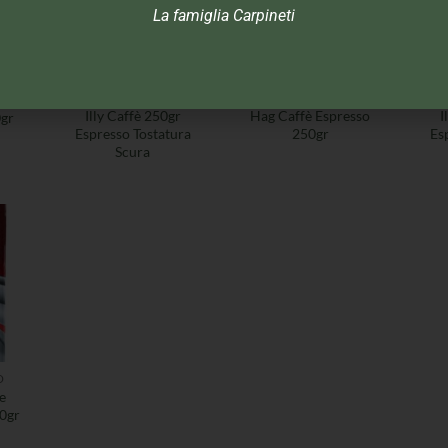
La famiglia Carpineti
O
CAFFÈ MACINATO
CAFFÈ MACINATO
C
Illy Caffè 250gr
Hag Caffè Espresso
I
0gr
Espresso Tostatura
250gr
Es
Scura
O
e
0gr