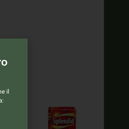
ro
ne il
a: