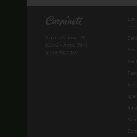
CA
Via Alla Marina, 29
Banc
00042 – Anzio (RM)
Bev
Tel: 069820269
Per 
Past
In d
Igie
Infa
Anim
Bom