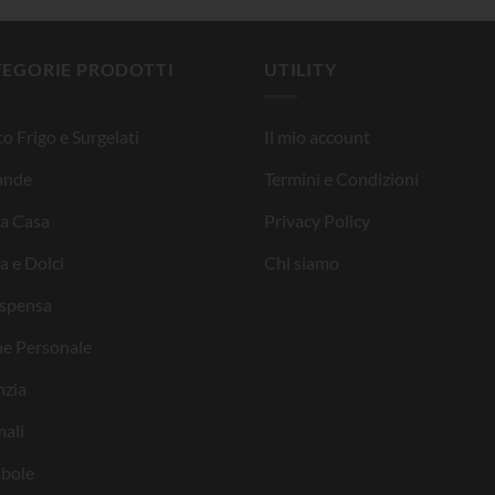
TEGORIE PRODOTTI
UTILITY
o Frigo e Surgelati
Il mio account
ande
Termini e Condizioni
la Casa
Privacy Policy
a e Dolci
Chi siamo
ispensa
ne Personale
nzia
ali
bole