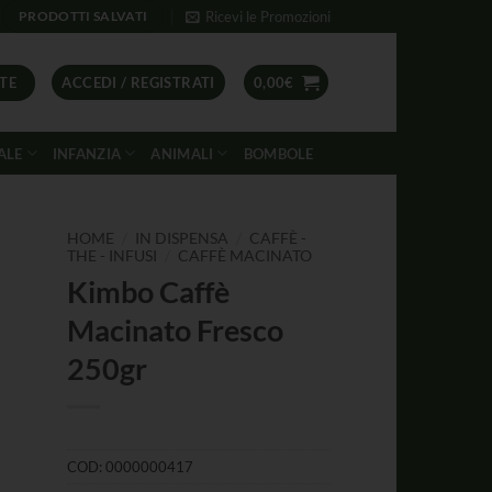
Ricevi le Promozioni
PRODOTTI SALVATI
TE
ACCEDI / REGISTRATI
0,00
€
ALE
INFANZIA
ANIMALI
BOMBOLE
/
/
HOME
IN DISPENSA
CAFFÈ -
/
THE - INFUSI
CAFFÈ MACINATO
Kimbo Caffè
Macinato Fresco
250gr
COD:
0000000417