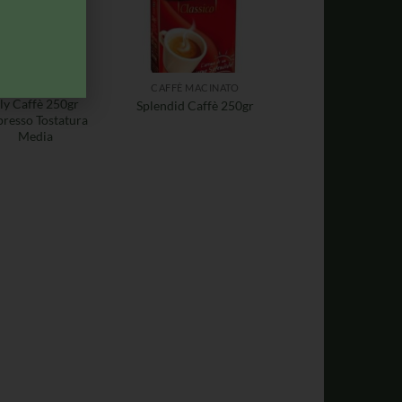
AFFÈ MACINATO
CAFFÈ MACINATO
lly Caffè 250gr
Splendid Caffè 250gr
presso Tostatura
Media