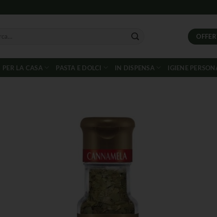
OFFER
PER LA CASA
PASTA E DOLCI
IN DISPENSA
IGIENE PERSON