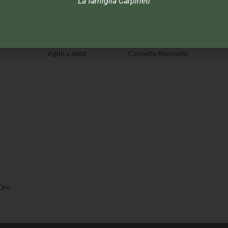
La famiglia Carpineti
SPEZIE E AROMI
SPEZIE E AROMI
 Oro
Cannamela Serie Oro
Cannamela Serie Oro
Can
Aglio a pezzi
Cannella Macinata
 Oro