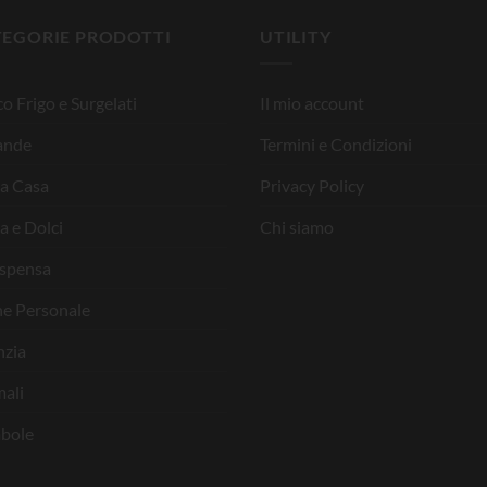
TEGORIE PRODOTTI
UTILITY
o Frigo e Surgelati
Il mio account
ande
Termini e Condizioni
la Casa
Privacy Policy
a e Dolci
Chi siamo
ispensa
ne Personale
nzia
ali
bole