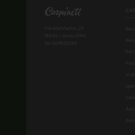
CA
Via Alla Marina, 29
Banc
00042 – Anzio (RM)
Bev
Tel: 069820269
Per 
Past
In d
Igie
Infa
Anim
Bom