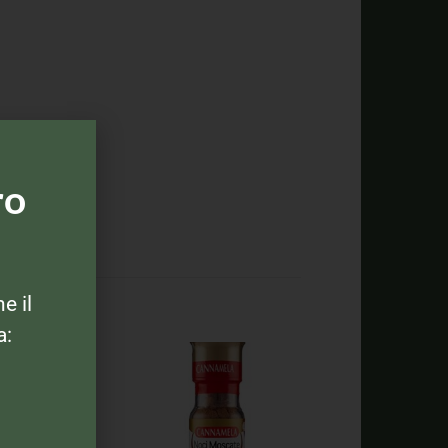
ro
ne il
a: