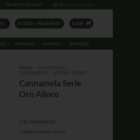
Ricevi le Promozioni
PRODOTTI SALVATI
TE
ACCEDI / REGISTRATI
0,00
€
ALE
INFANZIA
ANIMALI
BOMBOLE
/
/
HOME
IN DISPENSA
/
CONDIMENTI
SPEZIE E AROMI
Cannamela Serie
Oro Alloro
COD:
0000004508
Categoria:
Spezie e Aromi