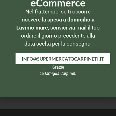
eCommerce
SPEZIE E AROMI
SPEZIE E AROMI
Nel frattempo, se ti occorre
Cannamela Serie Oro Erba
Cannamela Serie Oro
Cipollina
Basilico
ricevere la
spesa a domicilio a
Lavinio mare
, scrivici via mail il tuo
ordine il giorno precedente alla
data scelta per la consegna:
INFO@SUPERMERCATOCARPINETI.IT
Grazie
La famiglia Carpineti
SPEZIE E AROMI
SPEZIE E AROMI
Cannamela Serie Oro
Cannamela Serie Oro
Prezzemolo
Cannella Macinata