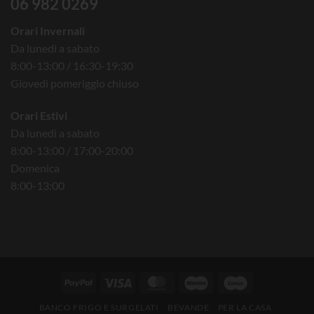
06 982 0269
Orari Invernali
Da lunedì a sabato
8:00-13:00 / 16:30-19:30
Giovedì pomeriggio chiuso
Orari Estivi
Da lunedì a sabato
8:00-13:00 / 17:00-20:00
Domenica
8:00-13:00
BANCO FRIGO E SURGELATI
BEVANDE
PER LA CASA