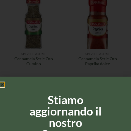
SPEZIE E AROMI
SPEZIE E AROMI
Cannamela Serie Oro
Cannamela Serie Oro
Cumino
Paprika dolce
Stiamo
aggiornando il
nostro