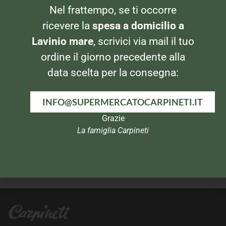
Nel frattempo, se ti occorre
BIBITE
APERITIVI
Coca Cola Lattina 0,33
Schweppes Tonica 4x25cl
ricevere la
spesa a domicilio a
Lavinio mare
, scrivici via mail il tuo
ordine il giorno precedente alla
data scelta per la consegna:
INFO@SUPERMERCATOCARPINETI.IT
Grazie
La famiglia Carpineti
BIBITE
APERITIVI
Estathe 3x20cl Limone
Neri Chinotto 1,5lt