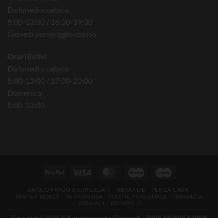
Da lunedì a sabato
8:00-13:00 / 16:30-19:30
Giovedì pomeriggio chiuso
Orari Estivi
Da lunedì a sabato
8:00-13:00 / 17:00-20:00
Domenica
8:00-13:00
BANCO FRIGO E SURGELATI
BEVANDE
PER LA CASA
PASTA E DOLCI
IN DISPENSA
IGIENE PERSONALE
INFANZIA
ANIMALI
BOMBOLE
Copyright 2026 ©
Supermercato Carpineti - P.IVA 01709561003