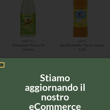
APERITIVI
BIBITE
Schweppes Tonica 1lt
San Benedetto The al Limone
Limone
1,5lt
Stiamo
aggiornando il
nostro
eCommerce