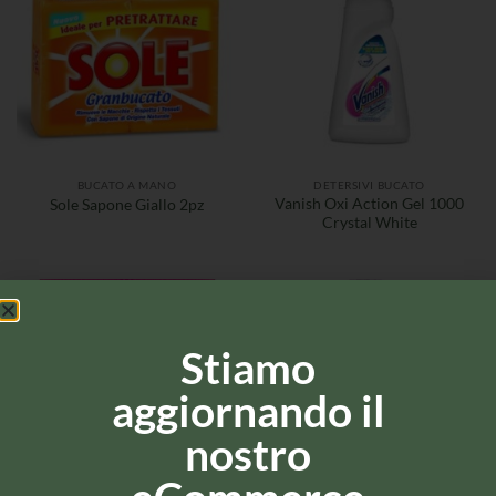
BUCATO A MANO
DETERSIVI BUCATO
Vanish Oxi Action Gel 1000
Sole Sapone Giallo 2pz
Crystal White
Stiamo
aggiornando il
nostro