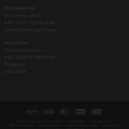
Orari Invernali
Da lunedì a sabato
8:00-13:00 / 16:30-19:30
Giovedì pomeriggio chiuso
Orari Estivi
Da lunedì a sabato
8:00-13:00 / 17:00-20:00
Domenica
8:00-13:00
BANCO FRIGO E SURGELATI
BEVANDE
PER LA CASA
PASTA E DOLCI
IN DISPENSA
IGIENE PERSONALE
INFANZIA