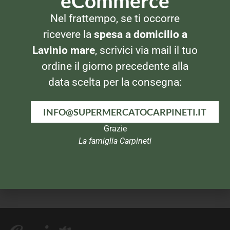
eCommerce
DETERSIVI BUCATO
BUCATO A MANO
Nel frattempo, se ti occorre
Vanish Oxi Action 600 gr
Napisan Liquido 1200ml
Rosa
ricevere la
spesa a domicilio a
Lavinio mare
, scrivici via mail il tuo
ordine il giorno precedente alla
data scelta per la consegna:
INFO@SUPERMERCATOCARPINETI.IT
Grazie
La famiglia Carpineti
DETERSIVI BUCATO
BUCATO A MANO
Dash Pods 3 in 1 – 19 caps –
Napisan 600gr
Lavanda