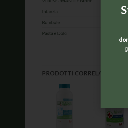
VINI SPUMANTI E BIRRE
S
Infanzia
Bombole
Pasta e Dolci
dom
g
PRODOTTI CORRELATI