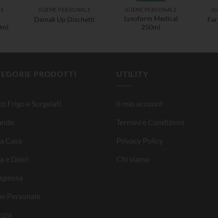
LE
IGIENE PERSONALE
IGIENE PERSONALE
IG
Lysoform Medical
Demak Up Dischetti
Far
0ml
250ml
TEGORIE PRODOTTI
UTILITY
o Frigo e Surgelati
Il mio account
ande
Termini e Condizioni
la Casa
Privacy Policy
a e Dolci
Chi siamo
ispensa
ne Personale
nzia