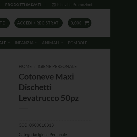
Ricevi le Promozioni
PRODOTTI SALVATI
TE
ACCEDI / REGISTRATI
0,00
€
ALE
INFANZIA
ANIMALI
BOMBOLE
/
HOME
IGIENE PERSONALE
Cotoneve Maxi
Dischetti
Levatrucco 50pz
COD:
0900010313
Categoria:
Igiene Personale