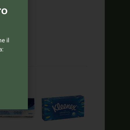
ro
ne il
a: