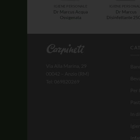
IGIENE PERSONALE
IGIENE PERSONA
Dr Marcus Acqua
Dr Marcus
Ossigenata
Disinfettante 25
CA
Via Alla Marina, 29
Banc
00042 – Anzio (RM)
Bev
Tel: 069820269
Per 
Past
In d
Igie
Infa