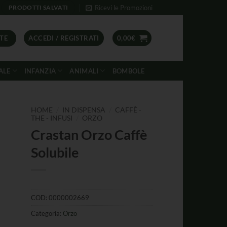
Ricevi le Promozioni
PRODOTTI SALVATI
TE
ACCEDI / REGISTRATI
0,00
€
ALE
INFANZIA
ANIMALI
BOMBOLE
/
/
HOME
IN DISPENSA
CAFFÈ -
/
THE - INFUSI
ORZO
Crastan Orzo Caffè
Solubile
COD:
0000002669
Categoria:
Orzo