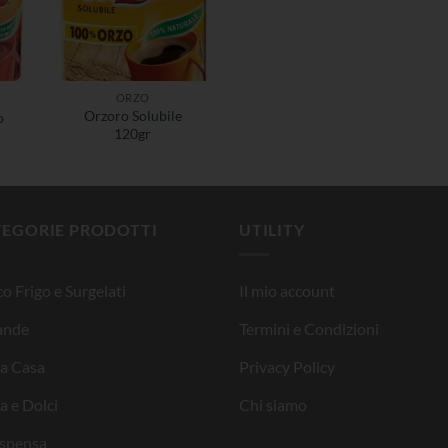
ORZO
Orzoro Solubile
o
120gr
TEGORIE PRODOTTI
UTILITY
o Frigo e Surgelati
Il mio account
ande
Termini e Condizioni
la Casa
Privacy Policy
a e Dolci
Chi siamo
ispensa