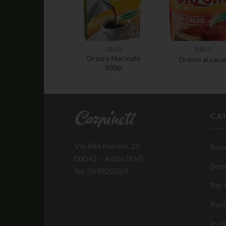
ORZO
ORZO
Orzoro Macinato
Orzoro al caca
500gr
CA
Via Alla Marina, 29
Banc
00042 – Anzio (RM)
Bev
Tel: 069820269
Per 
Past
In d