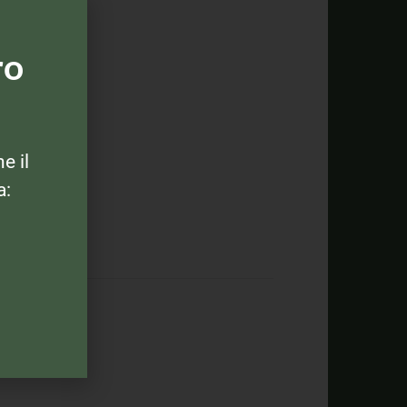
ro
ne il
a: