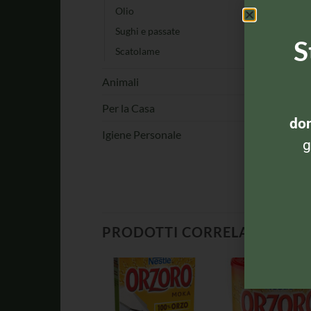
Olio
Sughi e passate
S
Scatolame
Animali
Per la Casa
dom
Igiene Personale
g
PRODOTTI CORRELATI