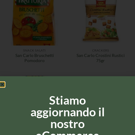
SNACK SALATI
CRACKERS
San Carlo Bruschetti
San Carlo Crostini Rustici
Pomodoro
75gr
Stiamo
aggiornando il
nostro