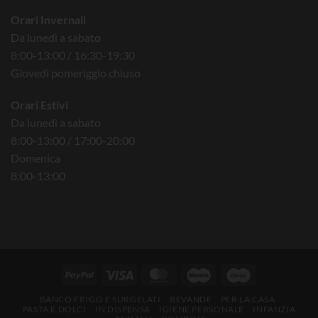
Orari Invernali
Da lunedì a sabato
8:00-13:00 / 16:30-19:30
Giovedì pomeriggio chiuso
Orari Estivi
Da lunedì a sabato
8:00-13:00 / 17:00-20:00
Domenica
8:00-13:00
BANCO FRIGO E SURGELATI
BEVANDE
PER LA CASA
PASTA E DOLCI
IN DISPENSA
IGIENE PERSONALE
INFANZIA