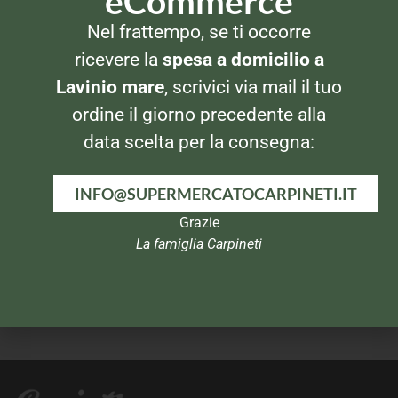
eCommerce
SNACK SALATI
SNACK SALATI
Nel frattempo, se ti occorre
Poppy – Pop Corn da
Rio Mare Patè Salmone Rosa
scoppiare
ricevere la
spesa a domicilio a
Lavinio mare
, scrivici via mail il tuo
ordine il giorno precedente alla
data scelta per la consegna:
INFO@SUPERMERCATOCARPINETI.IT
Grazie
La famiglia Carpineti
CRACKERS
SNACK SALATI
San Carlo Bruschetti Olive
Pavesi Sfoglia Oliva
nere