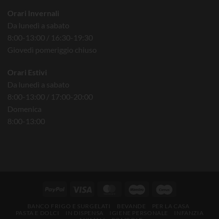
Orari Invernali
Da lunedì a sabato
8:00-13:00 / 16:30-19:30
Giovedì pomeriggio chiuso
Orari Estivi
Da lunedì a sabato
8:00-13:00 / 17:00-20:00
Domenica
8:00-13:00
BANCO FRIGO E SURGELATI
BEVANDE
PER LA CASA
PASTA E DOLCI
IN DISPENSA
IGIENE PERSONALE
INFANZIA