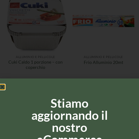
ALLUMINIO E PELLICOLE
ALLUMINIO E PELLICOLE
Cuki Caldo 1 porzione – con
Frio Alluminio 20mt
coperchio
Stiamo
aggiornando il
nostro