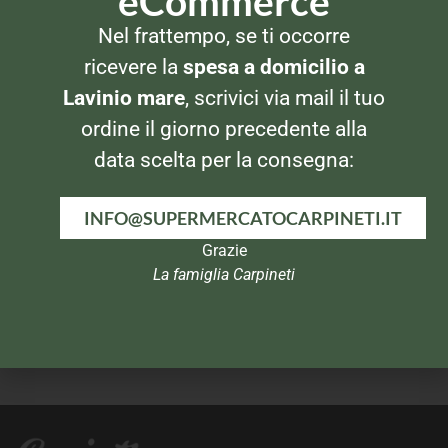
eCommerce
Nel frattempo, se ti occorre
ALLUMINIO E PELLICOLE
ALLUMINIO E PELLICOLE
Cuki Caldo 12 porzioni –
Rapid Teglia Torta Piccola
ricevere la
spesa a domicilio a
senza coperchio
Lavinio mare
, scrivici via mail il tuo
ordine il giorno precedente alla
data scelta per la consegna:
INFO@SUPERMERCATOCARPINETI.IT
Grazie
La famiglia Carpineti
ALLUMINIO E PELLICOLE
ALLUMINIO E PELLICOLE
Cuki Pellicola 25mt
Frio Pellicola 30mt