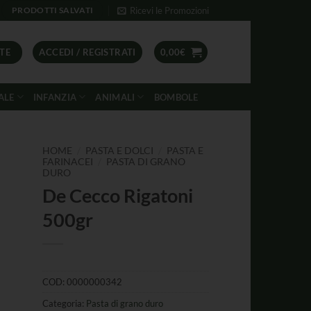
Ricevi le Promozioni
PRODOTTI SALVATI
TE
ACCEDI / REGISTRATI
0,00
€
ALE
INFANZIA
ANIMALI
BOMBOLE
/
/
HOME
PASTA E DOLCI
PASTA E
/
FARINACEI
PASTA DI GRANO
DURO
De Cecco Rigatoni
500gr
COD:
0000000342
Categoria:
Pasta di grano duro