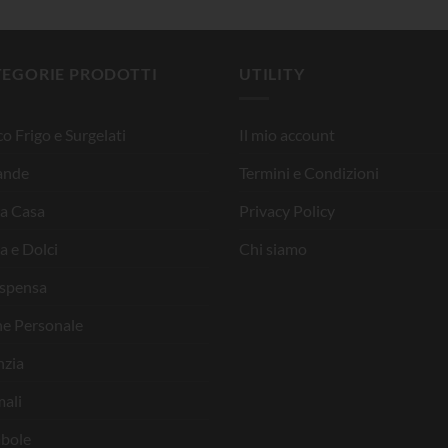
TEGORIE PRODOTTI
UTILITY
o Frigo e Surgelati
Il mio account
ande
Termini e Condizioni
la Casa
Privacy Policy
a e Dolci
Chi siamo
ispensa
ne Personale
nzia
ali
bole