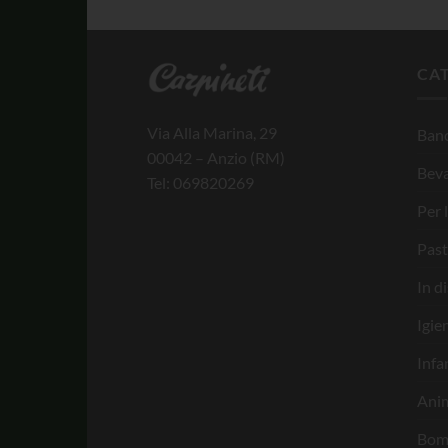
CA
Via Alla Marina, 29
Banc
00042 – Anzio (RM)
Bev
Tel: 069820269
Per 
Past
In d
Igie
Infa
Anim
Bom