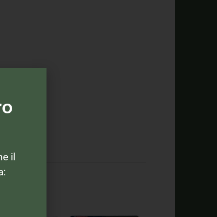
ro
ne il
a: