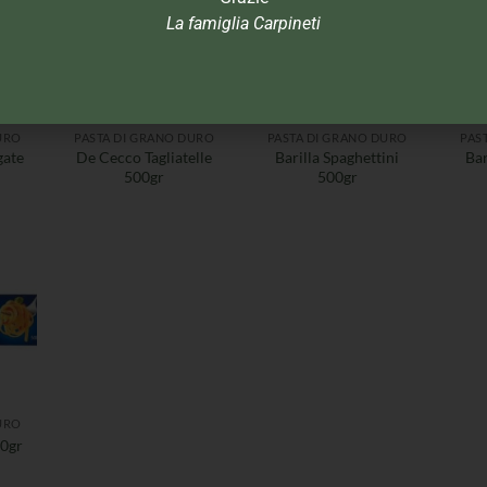
La famiglia Carpineti
URO
PASTA DI GRANO DURO
PASTA DI GRANO DURO
PAS
gate
De Cecco Tagliatelle
Barilla Spaghettini
Bar
500gr
500gr
URO
00gr