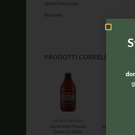
Igiene Personale
Bevande
S
PRODOTTI CORRELATI
dom
g
PELATI E PASSATE
PELATI E PASSAT
Agromonte Passata
Mutti Passata 70
Datterini 330gr