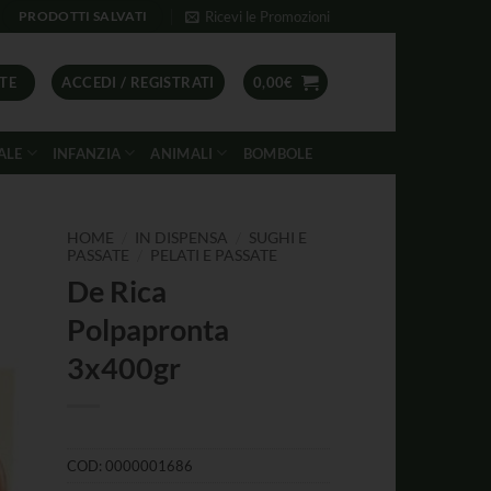
Ricevi le Promozioni
PRODOTTI SALVATI
TE
ACCEDI / REGISTRATI
0,00
€
ALE
INFANZIA
ANIMALI
BOMBOLE
/
/
HOME
IN DISPENSA
SUGHI E
/
PASSATE
PELATI E PASSATE
De Rica
Polpapronta
3x400gr
COD:
0000001686