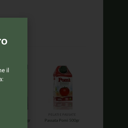
ro
ne il
a:
ELATI E PASSATE
PELATI E PASSATE
iella Pelati 400gr
Passata Pomì 500gr