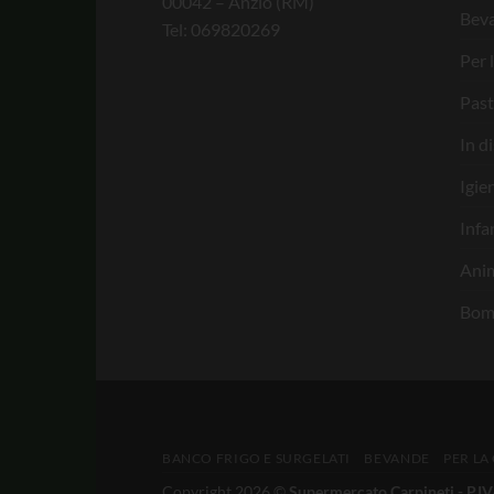
00042 – Anzio (RM)
Bev
Tel: 069820269
Per 
Past
In d
Igie
Infa
Anim
Bom
BANCO FRIGO E SURGELATI
BEVANDE
PER LA
Copyright 2026 ©
Supermercato Carpineti - P.