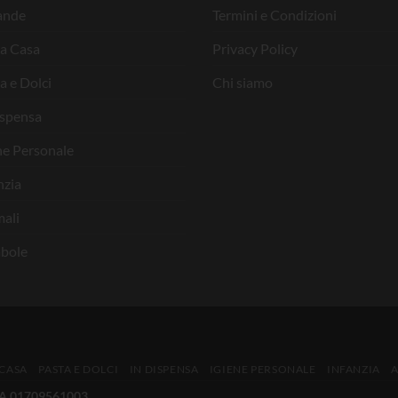
ande
Termini e Condizioni
la Casa
Privacy Policy
a e Dolci
Chi siamo
ispensa
ne Personale
nzia
ali
bole
 CASA
PASTA E DOLCI
IN DISPENSA
IGIENE PERSONALE
INFANZIA
IVA 01709561003