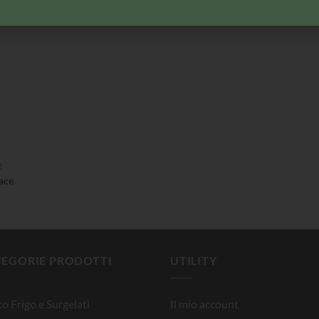
pomodoro
E
race
TEGORIE PRODOTTI
UTILITY
o Frigo e Surgelati
Il mio account