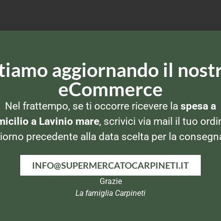
tiamo aggiornando il nost
eCommerce
Nel frattempo, se ti occorre ricevere la
spesa a
icilio a Lavinio mare
, scrivici via mail il tuo ordi
iorno precedente alla data scelta per la consegn
INFO@SUPERMERCATOCARPINETI.IT
Grazie
La famiglia Carpineti
E
PELATI E PASSATE
PELATI E PASSATE
P
Mutti Doppio
Valfrutta Passata
0ml
Graz
concentrato di
3x350ml