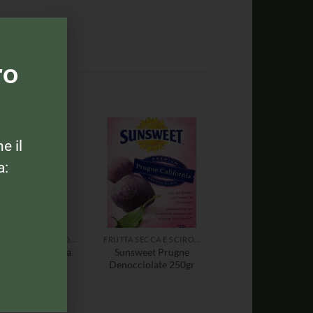
ro
ne il
a:
FRUTTA SECCA E SCIROPPATA
FRUTTA SECCA E SCIROPPATA
 Monte Ananas a
Sunsweet Prugne
tte in sciroppo –
Denocciolate 250gr
600gr