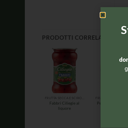
S
PRODOTTI CORRELATI
dom
g
FRUTTA SECCA E SCIROPPATA
Fabbri Ciliegie al
Pesche allo scir
liquore
– Miele