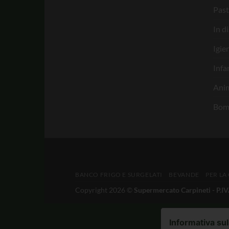
Past
In d
Igie
Infa
Anim
Bom
BANCO FRIGO E SURGELATI
BEVANDE
PER LA
Copyright 2026 ©
Supermercato Carpineti - P.
Informativa sul