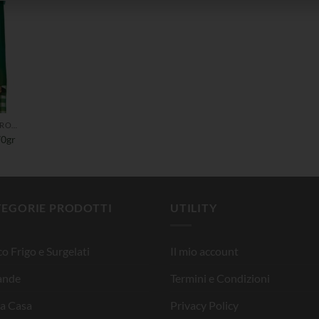
FRUTTA SECCA E SCIROPPATA
70gr
TEGORIE PRODOTTI
UTILITY
o Frigo e Surgelati
Il mio account
ande
Termini e Condizioni
la Casa
Privacy Policy