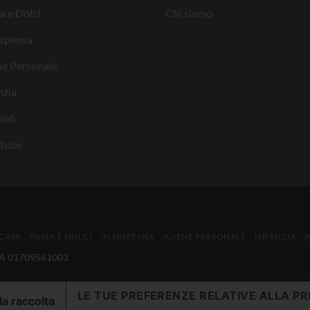
a e Dolci
Chi siamo
ispensa
ne Personale
nzia
ali
bole
 CASA
PASTA E DOLCI
IN DISPENSA
IGIENE PERSONALE
INFANZIA
IVA 01709561003
LE TUE PREFERENZE RELATIVE ALLA PR
la raccolta