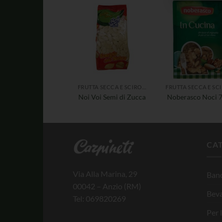
FRUTTA SECCA E SCIROPPATA
Noi Voi Semi di Zucca
Noberasco Noci 
CA
Via Alla Marina, 29
Banc
00042 – Anzio (RM)
Bev
Tel: 069820269
Per 