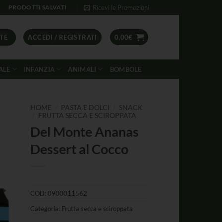
Ricevi le Promozioni
PRODOTTI SALVATI
TE
ACCEDI / REGISTRATI
0,00
€
ALE
INFANZIA
ANIMALI
BOMBOLE
/
/
HOME
PASTA E DOLCI
SNACK
/
FRUTTA SECCA E SCIROPPATA
Del Monte Ananas
Dessert al Cocco
COD:
0900011562
Categoria:
Frutta secca e sciroppata