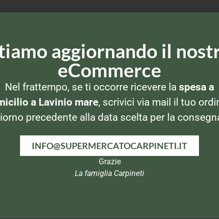
tiamo aggiornando il nost
eCommerce
Nel frattempo, se ti occorre ricevere la
spesa a
icilio a Lavinio mare
, scrivici via mail il tuo ordi
iorno precedente alla data scelta per la consegn
INFO@SUPERMERCATOCARPINETI.IT
Grazie
FRUTTA SECCA E SCIROPPATA
FRUTTA SECCA E SCIROPPATA
FRUTTA SECCA E SCIROPPATA
La famiglia Carpineti
oppo
Mandorle Pelate
Del Monte Ananas
Del
NoiVoi 100gr
600gr senza zucchero
Fe