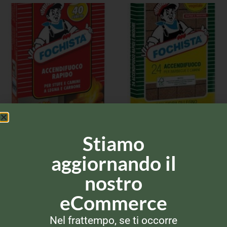
UNCATEGORIZED
UNCATEGORIZED
Fochista Accendifuoco
Fochista Accendifuoco 24pz
Rapido 40pz
Stiamo
aggiornando il
nostro
eCommerce
Via Alla Marina, 29
Nel frattempo, se ti occorre
00042 – Anzio (RM)