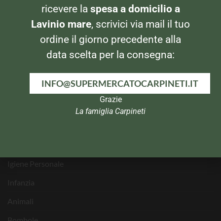
Tel: 069820269
ricevere la
spesa a domicilio a
Lavinio mare
, scrivici via mail il tuo
ordine il giorno precedente alla
CATEGORIE PRODOTTI
data scelta per la consegna:
Banco Frigo e Surgelati
INFO@SUPERMERCATOCARPINETI.IT
Bevande
Grazie
Per la Casa
La famiglia Carpineti
Pasta e Dolci
In dispensa
Igiene Personale
Infanzia
Animali
Bombole