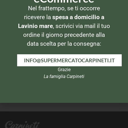
Nel frattempo, se ti occorre
PASTA DI GRANO DURO
PASTA DI GRANO DURO
De Cecco Spaghettini 500gr
Barilla Spaghetti 500gr
ricevere la
spesa a domicilio a
Lavinio mare
, scrivici via mail il tuo
ordine il giorno precedente alla
data scelta per la consegna:
INFO@SUPERMERCATOCARPINETI.IT
Grazie
La famiglia Carpineti
PASTA DI GRANO DURO
PASTA DI GRANO DURO
De Cecco Sedani 500gr
Barilla Vermicellini 500gr