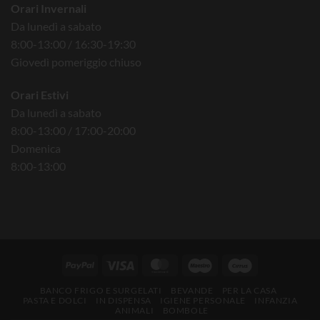
Orari Invernali
Da lunedì a sabato
8:00-13:00 / 16:30-19:30
Giovedì pomeriggio chiuso
Orari Estivi
Da lunedì a sabato
8:00-13:00 / 17:00-20:00
Domenica
8:00-13:00
BANCO FRIGO E SURGELATI
BEVANDE
PER LA CASA
PASTA E DOLCI
IN DISPENSA
IGIENE PERSONALE
INFANZIA
ANIMALI
BOMBOLE