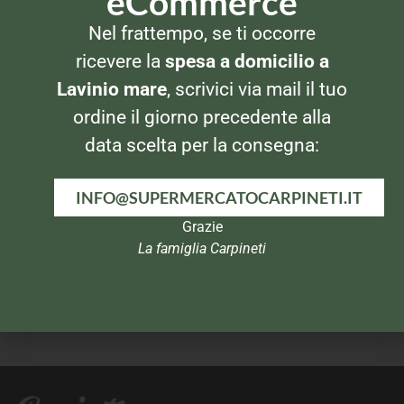
eCommerce
Nel frattempo, se ti occorre
DETERSIVI LAVATRICE
DETERSIVI LAVATRICE
ricevere la
spesa a domicilio a
Calgon Powerball Tabs
Calgon in Polvere 850gr
Lavinio mare
, scrivici via mail il tuo
ordine il giorno precedente alla
data scelta per la consegna:
INFO@SUPERMERCATOCARPINETI.IT
Grazie
La famiglia Carpineti
DETERSIVI LAVATRICE
DETERSIVI LAVATRICE
Grey Acchiappacolore 16+4
Grey Acchiappa e Smacchia