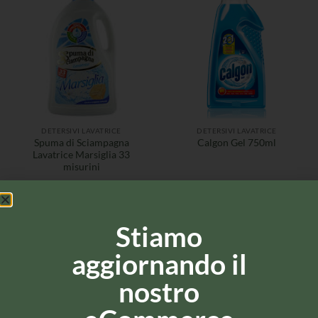
DETERSIVI LAVATRICE
DETERSIVI LAVATRICE
Spuma di Sciampagna
Calgon Gel 750ml
Lavatrice Marsiglia 33
misurini
Stiamo
aggiornando il
nostro