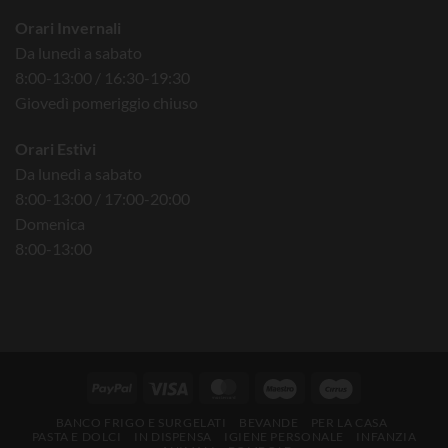
Orari Invernali
Da lunedì a sabato
8:00-13:00 / 16:30-19:30
Giovedì pomeriggio chiuso
Orari Estivi
Da lunedì a sabato
8:00-13:00 / 17:00-20:00
Domenica
8:00-13:00
BANCO FRIGO E SURGELATI
BEVANDE
PER LA CASA
PASTA E DOLCI
IN DISPENSA
IGIENE PERSONALE
INFANZIA