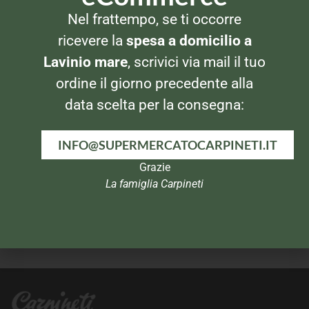
Nel frattempo, se ti occorre
BIBITE
BIBITE
Fanta 1,5lt
Coca Cola Zero 1,5lt
ricevere la
spesa a domicilio a
Lavinio mare
, scrivici via mail il tuo
ordine il giorno precedente alla
data scelta per la consegna:
INFO@SUPERMERCATOCARPINETI.IT
Grazie
La famiglia Carpineti
BIBITE
BIBITE
Red Bull Energy Drink
Coca Cola Light 0,33