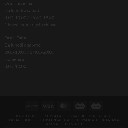
Orari Invernali
Da lunedì a sabato
8:00-13:00 / 16:30-19:30
Giovedì pomeriggio chiuso
Orari Estivi
Da lunedì a sabato
8:00-13:00 / 17:00-20:00
Domenica
8:00-13:00
BANCO FRIGO E SURGELATI
BEVANDE
PER LA CASA
PASTA E DOLCI
IN DISPENSA
IGIENE PERSONALE
INFANZIA
ANIMALI
BOMBOLE