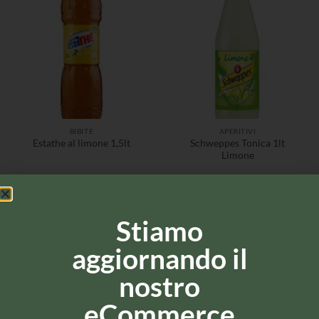
BIBITE
APERITIVI
Schweppes Tonica 1lt
Estathe al limone 1,5lt
Limone
Stiamo
aggiornando il
nostro
eCommerce