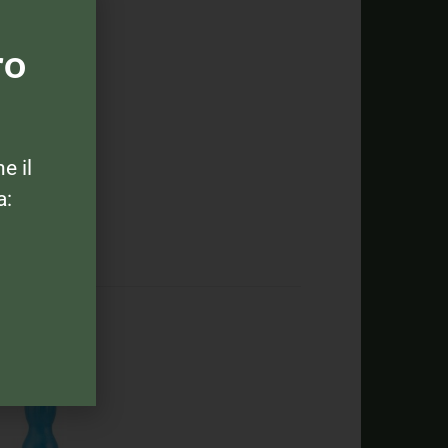
ro
ne il
a: