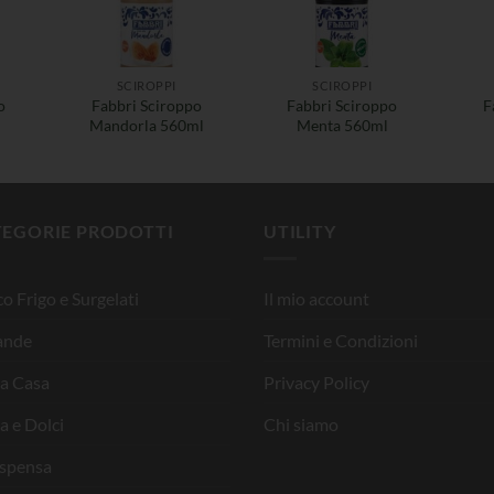
SCIROPPI
SCIROPPI
o
Fabbri Sciroppo
Fabbri Sciroppo
F
Mandorla 560ml
Menta 560ml
TEGORIE PRODOTTI
UTILITY
o Frigo e Surgelati
Il mio account
ande
Termini e Condizioni
la Casa
Privacy Policy
a e Dolci
Chi siamo
ispensa