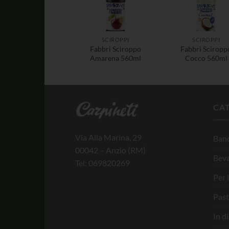
SCIROPPI
SCIROPPI
Fabbri Sciroppo
Fabbri Sciropp
Amarena 560ml
Cocco 560ml
CA
Via Alla Marina, 29
Banc
00042 – Anzio (RM)
Bev
Tel: 069820269
Per 
Past
In d