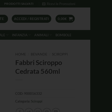
Ricevi le Promozioni
PRODOTTI SALVATI
TE
ACCEDI / REGISTRATI
0,00
€
ALE
INFANZIA
ANIMALI
BOMBOLE
/
/
HOME
BEVANDE
SCIROPPI
Fabbri Sciroppo
Cedrata 560ml
COD:
900016332
Categoria:
Sciroppi