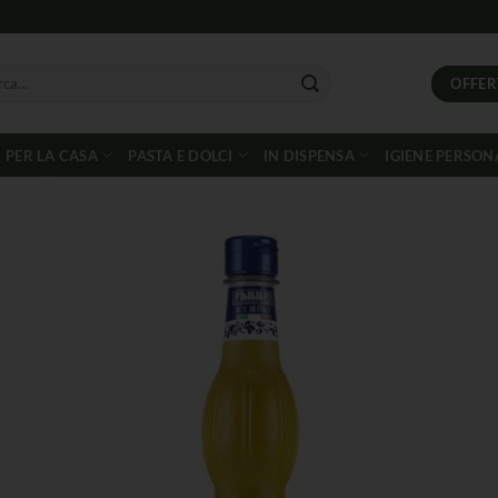
OFFER
PER LA CASA
PASTA E DOLCI
IN DISPENSA
IGIENE PERSON