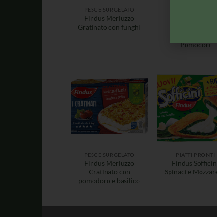
PESCE SURGELATO
PESCE SURGELA
Findus Merluzzo
Findus Salmon
Gratinato con funghi
gratinato con
Melanzane e
Pomodori
PESCE SURGELATO
PIATTI PRONTI
Findus Merluzzo
Findus Sofficin
Gratinato con
Spinaci e Mozzare
pomodoro e basilico