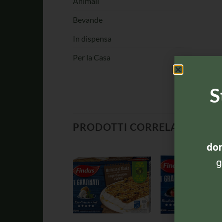
Animali
Bevande
In dispensa
Per la Casa
S
PRODOTTI CORRELATI
dom
g