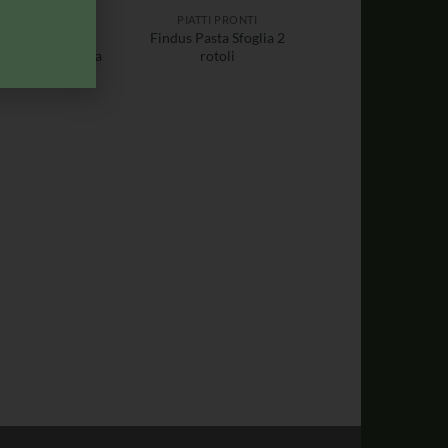
PIATTI PRONTI
PIATTI PRONTI
indus Sofficini
Findus Pasta Sfoglia 2
ghi e Mozzarella
rotoli