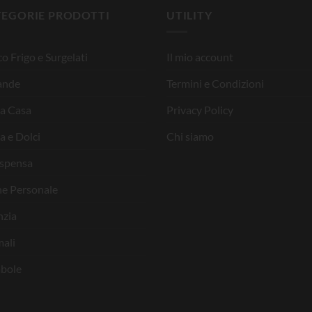
TEGORIE PRODOTTI
UTILITY
o Frigo e Surgelati
Il mio account
ande
Termini e Condizioni
la Casa
Privacy Policy
a e Dolci
Chi siamo
ispensa
ne Personale
nzia
ali
bole