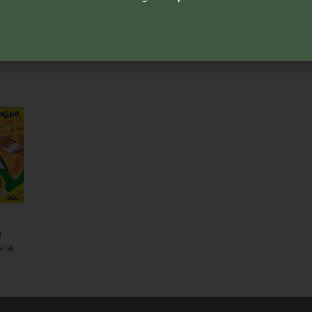
TO
PIATTI PRONTI
PESCE SURGELATO
e
Findus 4 Salti in
Findus Filetti di
F
Padella Pappardelle
Platessa Panati
Fun
al ragù di cinghiale
i
lla