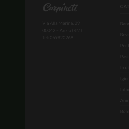
CA
Via Alla Marina, 29
Banc
00042 – Anzio (RM)
Bev
Tel: 069820269
Per 
Past
In d
Igie
Infa
Anim
Bom