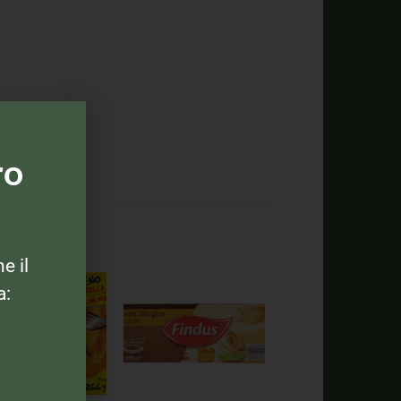
ro
ne il
a: