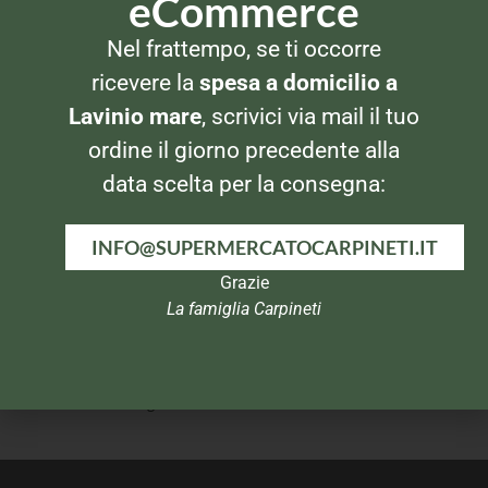
eCommerce
PESCE SURGELATO
PESCE SURGELATO
Nel frattempo, se ti occorre
Findus Merluzzo Gratinato
Findus Merluzzo Gratinato
con pomodoro e basilico
con funghi
ricevere la
spesa a domicilio a
Lavinio mare
, scrivici via mail il tuo
ordine il giorno precedente alla
data scelta per la consegna:
INFO@SUPERMERCATOCARPINETI.IT
Grazie
La famiglia Carpineti
PESCE SURGELATO
PESCE SURGELATO
Findus Croccole di Merluzzo
Findus Nuggets di Merluzzo
Panate senza glutine
Pastellati