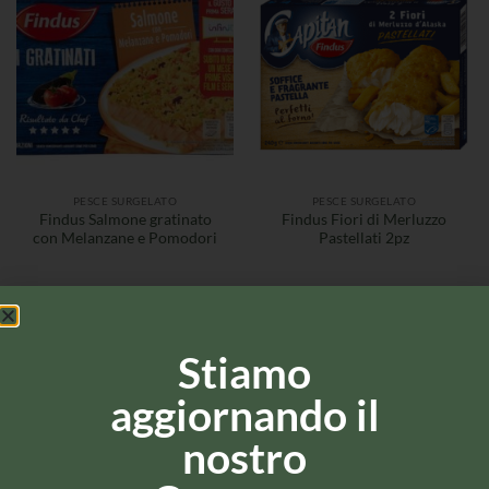
PESCE SURGELATO
PESCE SURGELATO
Findus Salmone gratinato
Findus Fiori di Merluzzo
con Melanzane e Pomodori
Pastellati 2pz
Stiamo
aggiornando il
nostro