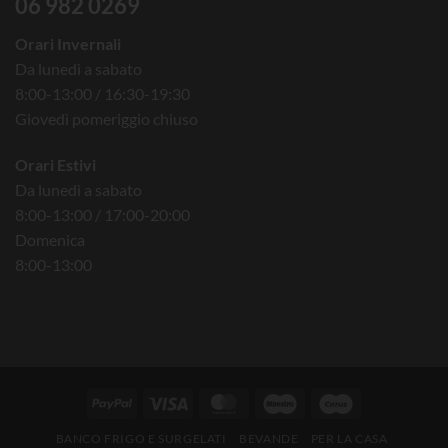
06 982 0269
Orari Invernali
Da lunedì a sabato
8:00-13:00 / 16:30-19:30
Giovedì pomeriggio chiuso
Orari Estivi
Da lunedì a sabato
8:00-13:00 / 17:00-20:00
Domenica
8:00-13:00
BANCO FRIGO E SURGELATI
BEVANDE
PER LA CASA