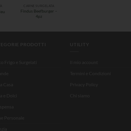
TA
CARNE SURGELATA
Findus Beefburger –
leu
4pz
TEGORIE PRODOTTI
UTILITY
o Frigo e Surgelati
Il mio account
ande
Termini e Condizioni
la Casa
Privacy Policy
a e Dolci
Chi siamo
ispensa
ne Personale
nzia