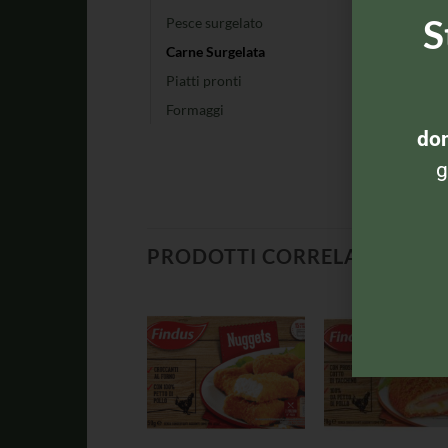
S
Pesce surgelato
Carne Surgelata
Piatti pronti
Formaggi
dom
g
PRODOTTI CORRELATI