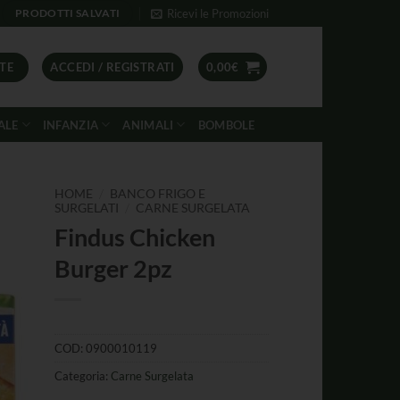
Ricevi le Promozioni
PRODOTTI SALVATI
TE
ACCEDI / REGISTRATI
0,00
€
ALE
INFANZIA
ANIMALI
BOMBOLE
/
HOME
BANCO FRIGO E
/
SURGELATI
CARNE SURGELATA
Findus Chicken
Burger 2pz
COD:
0900010119
Categoria:
Carne Surgelata