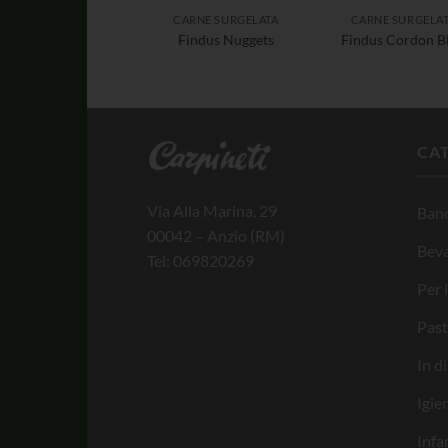
CARNE SURGELATA
CARNE SURGELA
Findus Nuggets
Findus Cordon B
CA
Via Alla Marina, 29
Banc
00042 – Anzio (RM)
Bev
Tel: 069820269
Per 
Past
In d
Igie
Infa