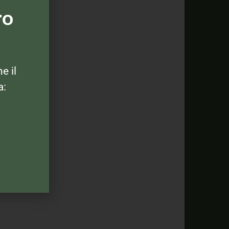
ro
ne il
a: