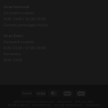
Orari Invernali
Da lunedì a sabato
8:00-13:00 / 16:30-19:30
Giovedì pomeriggio chiuso
Orari Estivi
Da lunedì a sabato
8:00-13:00 / 17:00-20:00
Domenica
8:00-13:00
BANCO FRIGO E SURGELATI
BEVANDE
PER LA CASA
PASTA E DOLCI
IN DISPENSA
IGIENE PERSONALE
INFANZIA