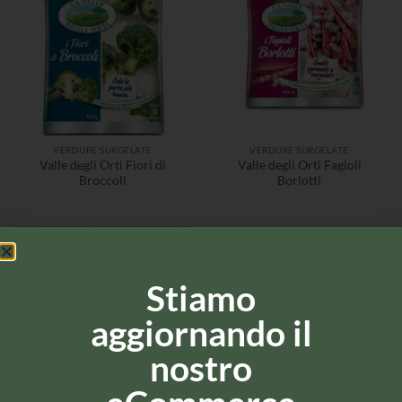
VERDURE SURGELATE
VERDURE SURGELATE
Valle degli Orti Fiori di
Valle degli Orti Fagioli
Broccoli
Borlotti
Stiamo
aggiornando il
nostro