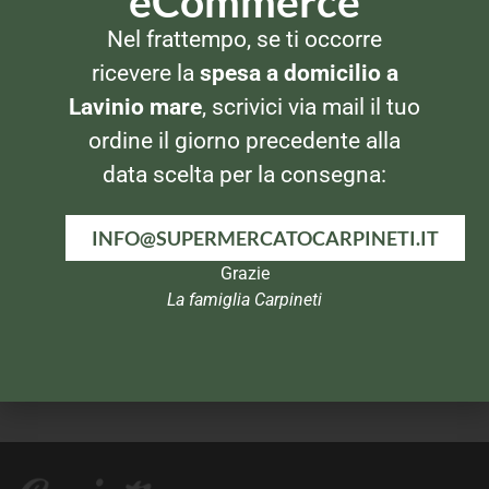
eCommerce
VERDURE SURGELATE
VERDURE SURGELATE
Nel frattempo, se ti occorre
Orogel Cubello Cicoria
Findus Magia di Funghi
900gr
ricevere la
spesa a domicilio a
Lavinio mare
, scrivici via mail il tuo
ordine il giorno precedente alla
data scelta per la consegna:
INFO@SUPERMERCATOCARPINETI.IT
Grazie
La famiglia Carpineti
VERDURE SURGELATE
VERDURE SURGELATE
Findus 4 Salti in Padella
Findus Fagiolini
Contorno Piselli