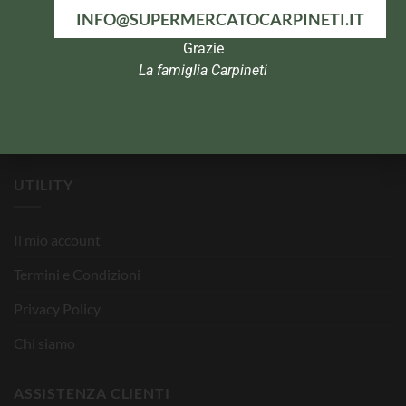
INFO@SUPERMERCATOCARPINETI.IT
Igiene Personale
Grazie
Infanzia
La famiglia Carpineti
Animali
Bombole
UTILITY
Il mio account
Termini e Condizioni
Privacy Policy
Chi siamo
ASSISTENZA CLIENTI