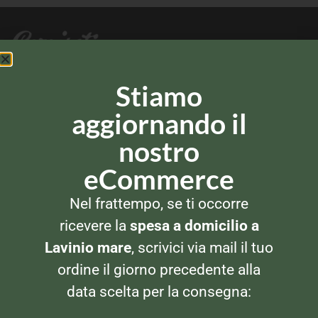
Via Alla Marina, 29
Stiamo
00042 – Anzio (RM)
aggiornando il
Tel: 069820269
nostro
CATEGORIE PRODOTTI
eCommerce
Nel frattempo, se ti occorre
Banco Frigo e Surgelati
ricevere la
spesa a domicilio a
Bevande
Lavinio mare
, scrivici via mail il tuo
Per la Casa
ordine il giorno precedente alla
Pasta e Dolci
data scelta per la consegna:
In dispensa