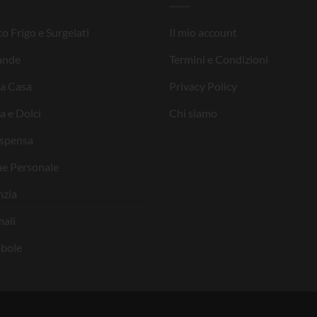
o Frigo e Surgelati
Il mio account
ande
Termini e Condizioni
la Casa
Privacy Policy
a e Dolci
Chi siamo
ispensa
ne Personale
nzia
ali
bole