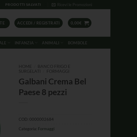
Ricevi le Promozioni
PRODOTTI SALVATI
TE
ACCEDI / REGISTRATI
0,00
€
ALE
INFANZIA
ANIMALI
BOMBOLE
/
HOME
BANCO FRIGO E
/
SURGELATI
FORMAGGI
Galbani Crema Bel
Paese 8 pezzi
COD:
0000002684
Categoria:
Formaggi