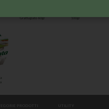
FORMAGGI
FORMAGGI
Parmareggio
Rovagnati Grana
gr
Parmigiano
Padano Grattugiato
Sp
Grattugiato 60gr
100gr
ta
ca
TEGORIE PRODOTTI
UTILITY