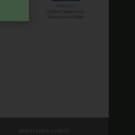
FORMAGGI
FORMAGGI
Nonno Nanni
Galbani Santa Lucia
almabile 150gr
Mascarpone 500gr
ASSISTENZA CLIENTI