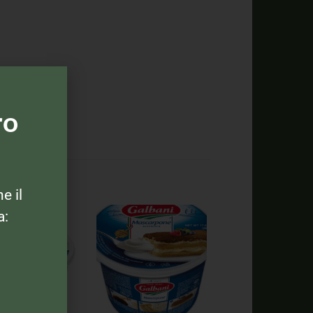
ro
ne il
a: