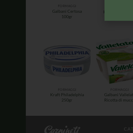
FORMAGGI
FORMAGGI
Galbani Certosa
Kraft Jocca 175
100gr
FORMAGGI
FORMAGGI
Kraft Philadelphia
Galbani Vallela
250gr
Ricotta di muc
CA