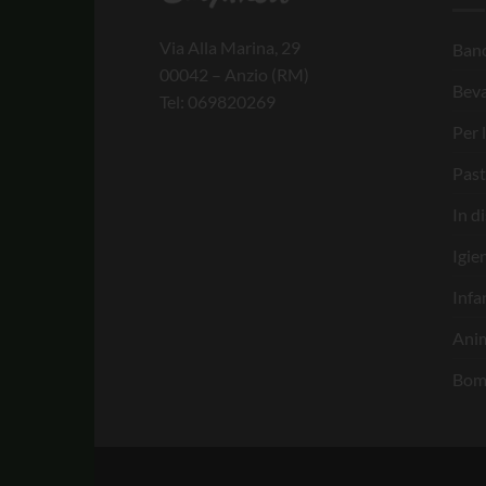
Via Alla Marina, 29
Banc
00042 – Anzio (RM)
Bev
Tel: 069820269
Per 
Past
In d
Igie
Infa
Anim
Bom