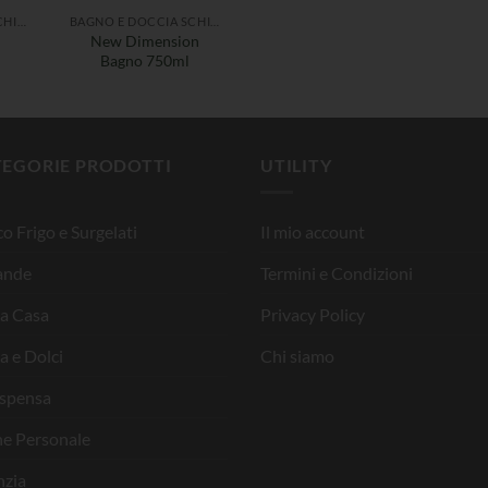
BAGNO E DOCCIA SCHIUMA
BAGNO E DOCCIA SCHIUMA
New Dimension
Bagno 750ml
TEGORIE PRODOTTI
UTILITY
o Frigo e Surgelati
Il mio account
ande
Termini e Condizioni
la Casa
Privacy Policy
a e Dolci
Chi siamo
ispensa
ne Personale
nzia