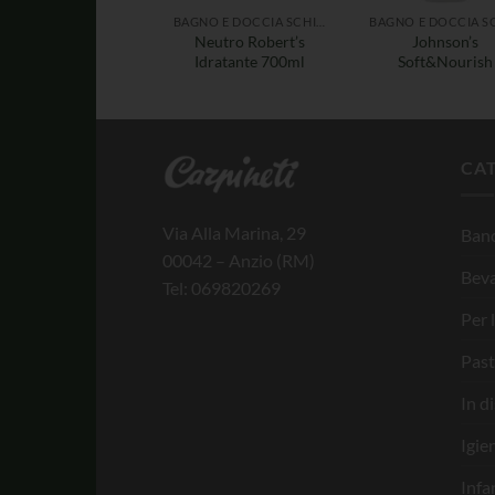
BAGNO E DOCCIA SCHIUMA
Neutro Robert’s
Johnson’s
Idratante 700ml
Soft&Nourish
CA
Via Alla Marina, 29
Banc
00042 – Anzio (RM)
Bev
Tel: 069820269
Per 
Past
In d
Igie
Infa