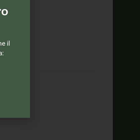
ro
ne il
a: