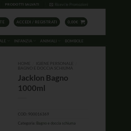
Ricevi le Promozioni
PRODOTTI SALVATI
TE
ACCEDI / REGISTRATI
0,00
€
ALE
INFANZIA
ANIMALI
BOMBOLE
/
/
HOME
IGIENE PERSONALE
BAGNO E DOCCIA SCHIUMA
Jacklon Bagno
1000ml
COD:
900016369
Categoria:
Bagno e doccia schiuma