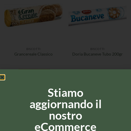
BISCOTTI
BISCOTTI
Grancereale Classico
Doria Bucaneve Tubo 200gr
Stiamo
aggiornando il
nostro
eCommerce