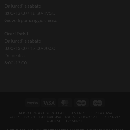
Da lunedì a sabato
8:00-13:00 / 16:30-19:30
Giovedì pomeriggio chiuso
Orari Estivi
Da lunedì a sabato
8:00-13:00 / 17:00-20:00
Domenica
8:00-13:00
BANCO FRIGO E SURGELATI
BEVANDE
PER LA CASA
PASTA E DOLCI
IN DISPENSA
IGIENE PERSONALE
INFANZIA
ANIMALI
BOMBOLE
Copyright 2026 ©
Supermercato Carpineti - P.IVA 01709561003