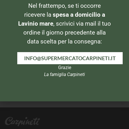
BISCOTTI
BISCOTTI
Nel frattempo, se ti occorre
Mulino Bianco Batticuori
Oro Saiwa Cruscoro
330gr
ricevere la
spesa a domicilio a
Lavinio mare
, scrivici via mail il tuo
ordine il giorno precedente alla
data scelta per la consegna:
INFO@SUPERMERCATOCARPINETI.IT
Grazie
La famiglia Carpineti
BISCOTTI
BISCOTTI
Gocciole Classiche
Ringo Pavesi al Cacao 330gr