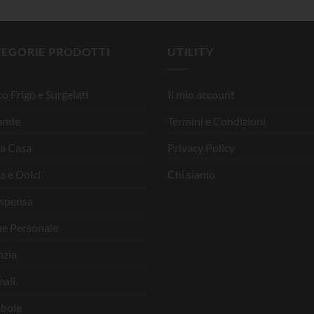
TEGORIE PRODOTTI
UTILITY
o Frigo e Surgelati
Il mio account
ande
Termini e Condizioni
la Casa
Privacy Policy
a e Dolci
Chi siamo
ispensa
ne Personale
nzia
ali
bole