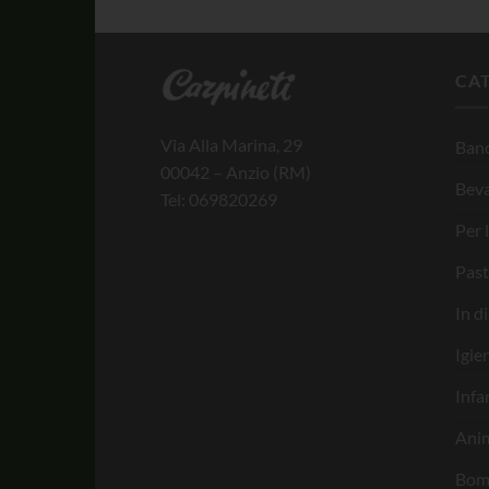
CA
Via Alla Marina, 29
Banc
00042 – Anzio (RM)
Bev
Tel: 069820269
Per 
Past
In d
Igie
Infa
Anim
Bom