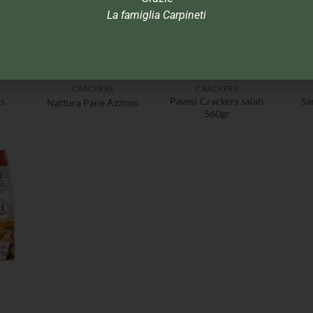
La famiglia Carpineti
CRACKERS
CRACKERS
s
Pavesi Crackers salati
Sa
Nattura Pane Azzimo
560gr
o