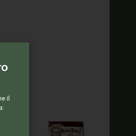
ro
ne il
a: