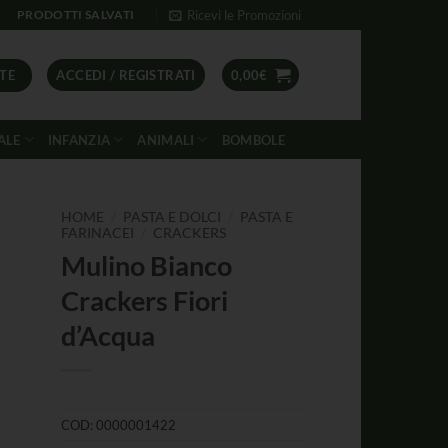
Ricevi le Promozioni
PRODOTTI SALVATI
TE
ACCEDI / REGISTRATI
0,00
€
ALE
INFANZIA
ANIMALI
BOMBOLE
/
/
HOME
PASTA E DOLCI
PASTA E
/
FARINACEI
CRACKERS
Mulino Bianco
Crackers Fiori
d’Acqua
COD:
0000001422