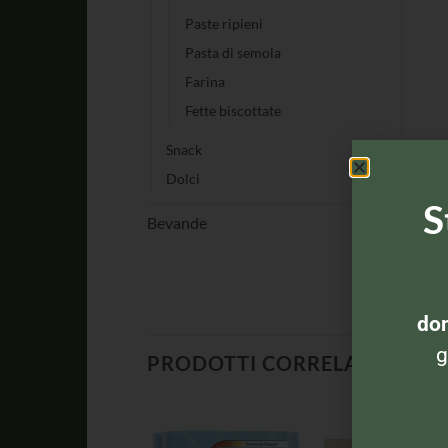
Paste ripieni
Pasta di semola
Farina
Fette biscottate
Snack
Dolci
S
Bevande
dom
g
PRODOTTI CORRELATI