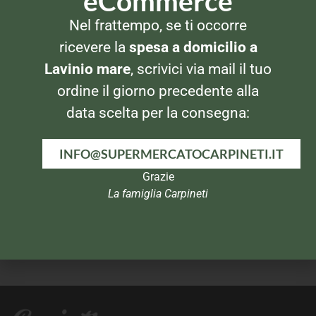
eCommerce
CEREALI
MERENDINE
Nel frattempo, se ti occorre
Kellogg’s Barrette ai cereali
Misura Dolcesenza 6
Frutti Rossi
cornetti alla ciliegia
ricevere la
spesa a domicilio a
Lavinio mare
, scrivici via mail il tuo
ordine il giorno precedente alla
data scelta per la consegna:
INFO@SUPERMERCATOCARPINETI.IT
Grazie
La famiglia Carpineti
MERENDINE
MERENDINE
Misura Fibreextra 6 Cornetti
Mulino Bianco Trancino
integrali al miele