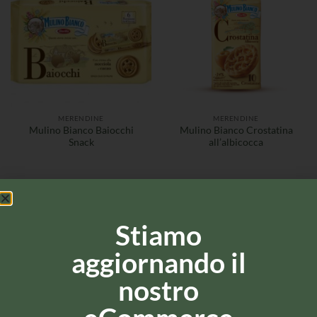
MERENDINE
MERENDINE
Mulino Bianco Baiocchi
Mulino Bianco Crostatina
Snack
all’albicocca
Stiamo
aggiornando il
nostro