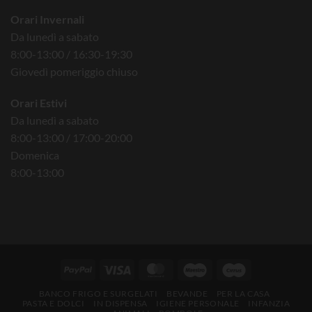
Orari Invernali
Da lunedì a sabato
8:00-13:00 / 16:30-19:30
Giovedì pomeriggio chiuso
Orari Estivi
Da lunedì a sabato
8:00-13:00 / 17:00-20:00
Domenica
8:00-13:00
BANCO FRIGO E SURGELATI
BEVANDE
PER LA CASA
PASTA E DOLCI
IN DISPENSA
IGIENE PERSONALE
INFANZIA