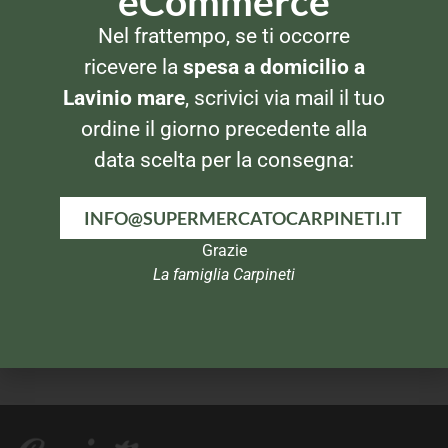
eCommerce
DADI
DADI
Nel frattempo, se ti occorre
Knorr Brodo Granulare
Knorr Cuore di Brodo
Verdure
Delicato
ricevere la
spesa a domicilio a
Lavinio mare
, scrivici via mail il tuo
ordine il giorno precedente alla
data scelta per la consegna:
INFO@SUPERMERCATOCARPINETI.IT
Grazie
La famiglia Carpineti
DADI
DADI
Star Dado Funghi Porcini
Dialbrodo 250gr Delicato
10pz