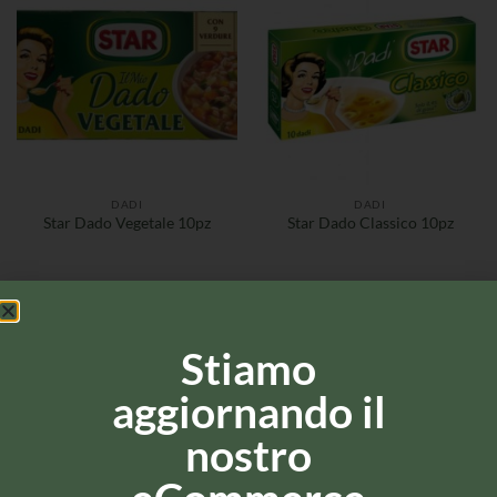
DADI
DADI
Star Dado Vegetale 10pz
Star Dado Classico 10pz
Stiamo
aggiornando il
nostro