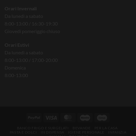
Orari Invernali
Da lunedì a sabato
8:00-13:00 / 16:30-19:30
Giovedì pomeriggio chiuso
Orari Estivi
Da lunedì a sabato
8:00-13:00 / 17:00-20:00
Domenica
8:00-13:00
BANCO FRIGO E SURGELATI
BEVANDE
PER LA CASA
PASTA E DOLCI
IN DISPENSA
IGIENE PERSONALE
INFANZIA