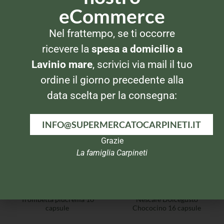
eCommerce
Nel frattempo, se ti occorre
CAFFÈ IN CAPSULE
CAFFÈ IN CAPSULE
ricevere la
spesa a domicilio a
Lavazza Amodomio Rosso 16
Lavazza Amodomio
Capsule
Passionale 16 capsule
Lavinio mare
, scrivici via mail il tuo
ordine il giorno precedente alla
data scelta per la consegna:
INFO@SUPERMERCATOCARPINETI.IT
Grazie
La famiglia Carpineti
CAFFÈ IN CAPSULE
CAFFÈ IN CAPSULE
Trombetta piùcrema 10
Nescafè Dolcegusto
capsule
Chococino 16 capsule