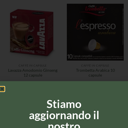
CAFFÈ IN CAPSULE
CAFFÈ IN CAPSULE
Lavazza Amodomio Ginseng
Trombetta Arabica 10
12 capsule
capsule
Stiamo
aggiornando il
nostro