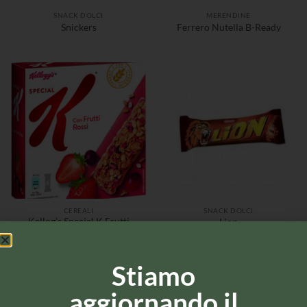
SNACK DOLCI
MERENDINE
Snickers
Ferrero Nutella B-Ready
CEREALI
SNACK DOLCI
Kellog’s Special K Frutti
Lion
Rossi
Stiamo
aggiornando il