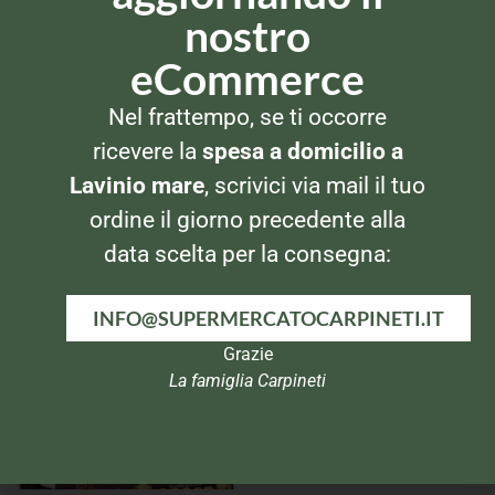
nostro
eCommerce
Nel frattempo, se ti occorre
ricevere la
spesa a domicilio a
CEREALI
CEREALI
Lavinio mare
, scrivici via mail il tuo
Kellogg’s All-Bran Nice
Misura Natura Ricca Muesli
Morning
ordine il giorno precedente alla
data scelta per la consegna:
INFO@SUPERMERCATOCARPINETI.IT
Grazie
La famiglia Carpineti