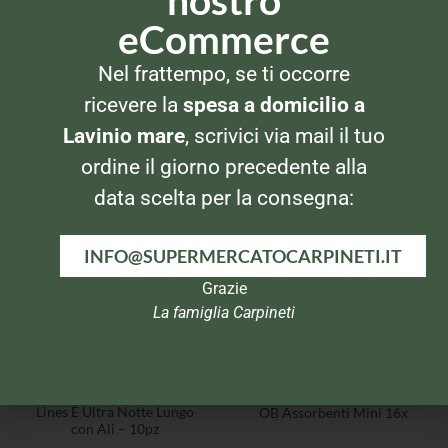
eCommerce
Nel frattempo, se ti occorre
ASSORBENTI E SALVASLIP
ASSORBENTI E SALVASLIP
ricevere la
spesa a domicilio a
OB Assorbenti Normal Pro
Lines Seta Ultra Notte 8pz
Comfort 16x
Lavinio mare
, scrivici via mail il tuo
ordine il giorno precedente alla
data scelta per la consegna:
INFO@SUPERMERCATOCARPINETI.IT
Grazie
La famiglia Carpineti
ASSORBENTI E SALVASLIP
ASSORBENTI E SALVASLIP
Lines È Ultra Notte Lungo
OB Assorbenti Mini 16x
con Ali – 10pz