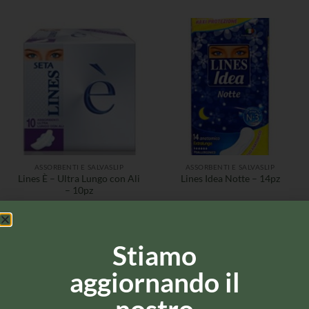
ASSORBENTI E SALVASLIP
ASSORBENTI E SALVASLIP
Lines È – Ultra Lungo con Ali
Lines Idea Notte – 14pz
– 10pz
Stiamo
aggiornando il
nostro